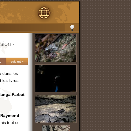
sion -
U
suivant
»
é dans les
 les livres
anga Parbat
e
Raymond
mais tout ce