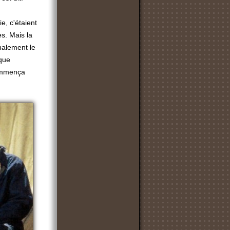
ie, c'étaient
es. Mais la
inalement le
ique
commença