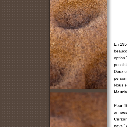
En
195
beaucou
option "
possibl
Deux c
person
Nous s
Mauri
Pour l'
années 
Curzo
pays " 