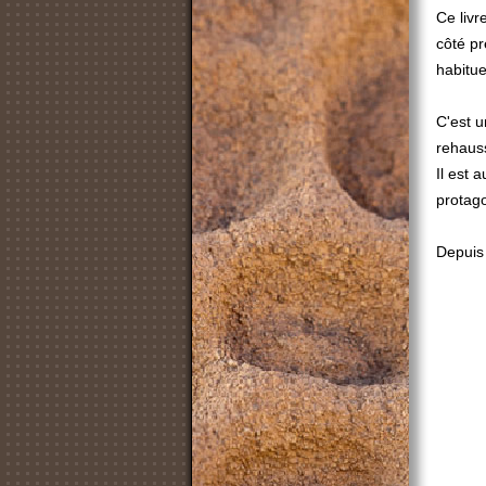
Ce livr
côté pr
habitue
C'est u
rehaus
Il est 
protago
Depuis 