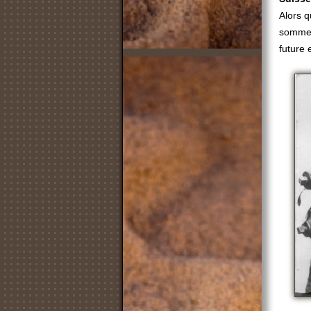
Alors 
sommets
future 