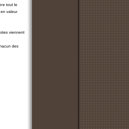
ère tout le
s en valeur
nistes viennent
 chacun des