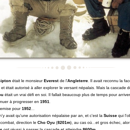
hipton
était le monsieur
Everest
de l'
Angleterre
. Il avait reconnu la fa
n et était autorisé à aller explorer le versant népalais. Mais la cascade 
bu
était un vrai défi en soi. Il fallait beaucoup plus de temps pour arriver
inuer à progresser en
1951
.
 remise pour
1952
...
 n'y avait qu'une autorisation népalaise par an, et c'est la
Suisse
qui l'o
combat, direction le
Cho Oyu
(
8201m
), au cas où...et gros échec, alo
es
ont réussi à passer la cascade et atteindre
8600m
.