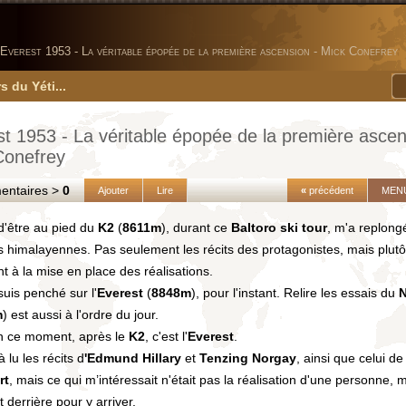
Everest 1953 - La véritable épopée de la première ascension - Mick Conefrey
s du Yéti...
t 1953 - La véritable épopée de la première ascen
Conefrey
taires >
0
Ajouter
Lire
«
précédent
MEN
 d'être au pied du
K2
(
8611m
), durant ce
Baltoro ski tour
, m'a replong
s himalayennes. Pas seulement les récits des protagonistes, mais plutôt
t à la mise en place des réalisations.
uis penché sur l'
Everest
(
8848m
), pour l'instant. Relire les essais du
N
m
) est aussi à l'ordre du jour.
n ce moment, après le
K2
, c'est l'
Everest
.
à lu les récits d
'Edmund Hillary
et
Tenzing Norgay
, ainsi que celui d
rt
, mais ce qui m’intéressait n'était pas la réalisation d'une personne, 
it derrière pour y arriver.