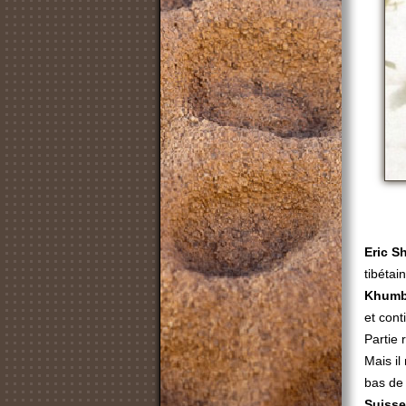
Eric S
tibétai
Khum
et cont
Partie
Mais il
bas de 
Suiss