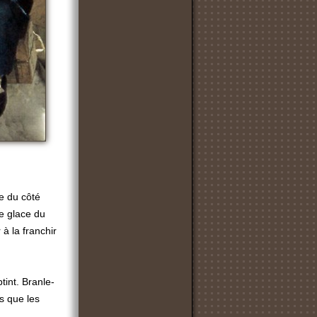
ce du côté
de glace du
 à la franchir
btint. Branle-
rs que les