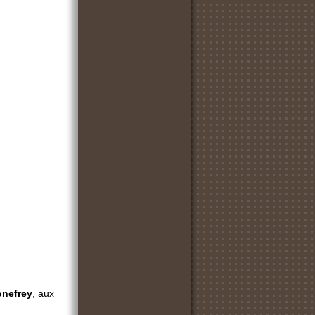
onefrey
, aux