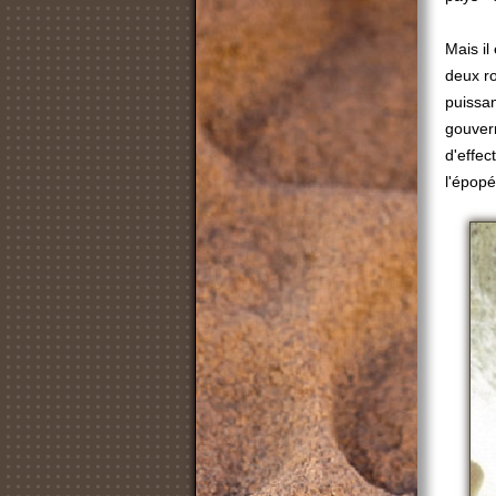
Mais il 
deux ro
puissan
gouver
d'effec
l'épopé