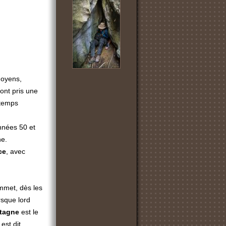
moyens,
ont pris une
 temps
nnées 50 et
he.
ce
, avec
mmet, dès les
rsque lord
etagne
est le
est dit.