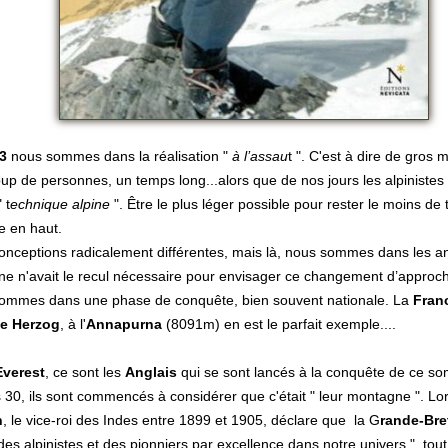
3
nous sommes dans la réalisation "
à l’assau
t ". C'est à dire de gros 
p de personnes, un temps long...alors que de nos jours les alpinistes 
 t
echnique alpine
". Être le plus léger possible pour rester le moins de
e en haut.
onceptions radicalement différentes, mais là, nous sommes dans les a
ne n'avait le recul nécessaire pour envisager ce changement d’approc
ommes dans une phase de conquête, bien souvent nationale. La
Fran
ce
Herzog
, à l'
Annapurna
(8091m) en est le parfait exemple....
Everest
, ce sont les
Anglais
qui se sont lancés à la conquête de ce so
30, ils sont commencés à considérer que c'était " leur montagne ". Lo
n
, le vice-roi des Indes entre 1899 et 1905, déclare que la G
rande-Br
des alpinistes et des pionniers par excellence dans notre univers ", tout 