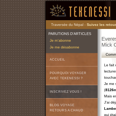
Traversée du Népal -
Suivez les retour
PARUTIONS D'ARTICLES
Everes
Je m'abonne
Mick 
Je me désabonne
Commen
ACCUEIL
Le fait
lecture
POURQUOI VOYAGER
touchan
AVEC TEKENESSI ?
Je me s
(
8126
INSCRIVEZ VOUS !
Mais e
J'ai déj
BLOG VOYAGE
Lambe
RETOURS A CHAUD
qui éta