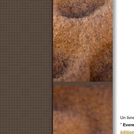
Un livr
"
Evere
éditio