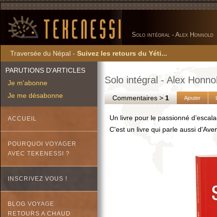
Solo intégral - Alex Honnold
Traversée du Népal -
Suivez les retours du Yéti...
PARUTIONS D'ARTICLES
Solo intégral - Alex Honno
Je m'abonne
Je me désabonne
Commentaires >
1
Ajouter
Un livre pour le passionné d’escal
ACCUEIL
C'est un livre qui parle aussi d'Ave
POURQUOI VOYAGER
AVEC TEKENESSI ?
INSCRIVEZ VOUS !
BLOG VOYAGE
RETOURS A CHAUD