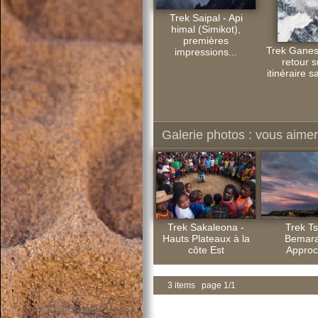
Trek Saipal - Api
himal (Simikot),
premières
Trek Ganes
impressions...
retour s
itinéraire s
Galerie photos : vous aimere
Trek Sakaleona -
Trek Ts
Hauts Plateaux à la
Bemara
côte Est
Approc
3 items page 1/1