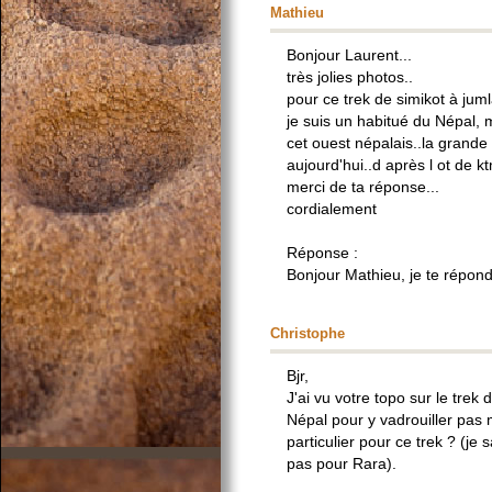
Mathieu
Bonjour Laurent...
très jolies photos..
pour ce trek de simikot à juml
je suis un habitué du Népal, 
cet ouest népalais..la grande 
aujourd'hui..d après l ot de kt
merci de ta réponse...
cordialement
Réponse :
Bonjour Mathieu, je te répond
Christophe
Bjr,
J'ai vu votre topo sur le trek
Népal pour y vadrouiller pas 
particulier pour ce trek ? (je
pas pour Rara).