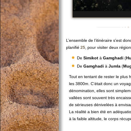
L’ensemble de l’itinéraire s'est don
planifié
25
, pour visiter deux région
De
Simikot
à
Gamghadi
(
H
De
Gamghadi
à
Jumla
(
Mu
Tout en tentant de rester le plus 
les 3800m. C’était donc un voyage
dénomination, elles sont simpleme
vallées sont souvent très encaissée
de sérieuses dénivelées à envisag
La réalité a bien été en adéquati
à la faible altitude, le corps récu