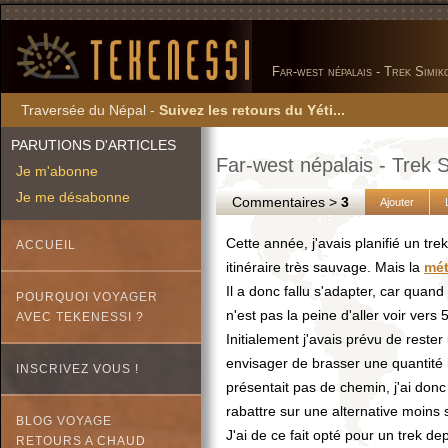
Far-west népalais - Trek Simik
Traversée du Népal -
Suivez les retours du Yéti...
PARUTIONS D'ARTICLES
Far-west népalais - Trek S
Je m'abonne
Je me désabonne
Commentaires >
3
Ajouter
Cette année, j'avais planifié un tr
ACCUEIL
itinéraire très sauvage. Mais la
mét
Il a donc fallu s'adapter, car quan
POURQUOI VOYAGER
n'est pas la peine d'aller voir vers
AVEC TEKENESSI ?
Initialement j'avais prévu de rester
envisager de brasser une quantité i
INSCRIVEZ VOUS !
présentait pas de chemin, j'ai don
rabattre sur une alternative moins
BLOG VOYAGE
J'ai de ce fait opté pour un trek de
RETOURS A CHAUD