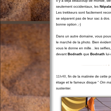
Il y a déjà beaucoup de monde, de
seulement occidentaux, les
Népala
Les trekkeurs sont facilement reco
se séparent pas de leur sac à dos. 
bonne option ;-)
Dans un autre domaine, vous pouvez
le marché de la photo. Bien évide
vous le donne en mille…les selfies
devant
Bodnath
que
Bodnath
lui
11h40
, fin de la matinée de cette 
étage et le fameux disque “
Om ma
sustenter.