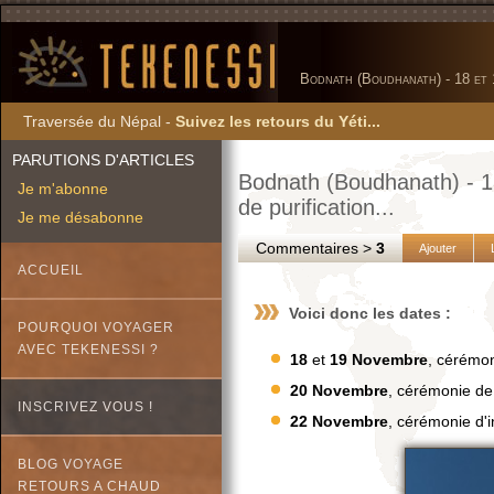
Bodnath (Boudhanath) - 18 et 
Traversée du Népal -
Suivez les retours du Yéti...
PARUTIONS D'ARTICLES
Bodnath (Boudhanath) - 1
Je m'abonne
de purification...
Je me désabonne
Commentaires >
3
Ajouter
ACCUEIL
Voici donc les dates :
POURQUOI VOYAGER
AVEC TEKENESSI ?
18
et
19 Novembre
, cérémon
20 Novembre
, cérémonie de
INSCRIVEZ VOUS !
22 Novembre
, cérémonie d'
BLOG VOYAGE
RETOURS A CHAUD