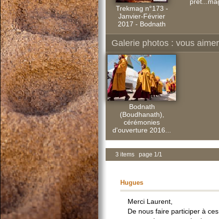
prêt...ma
Trekmag n°173 -
Janvier-Février
2017 - Bodnath
Galerie photos : vous aimere
Bodnath
(Boudhanath),
cérémonies
d'ouverture 2016...
3 items page 1/1
Hugues
Merci Laurent,
De nous faire participer à ce