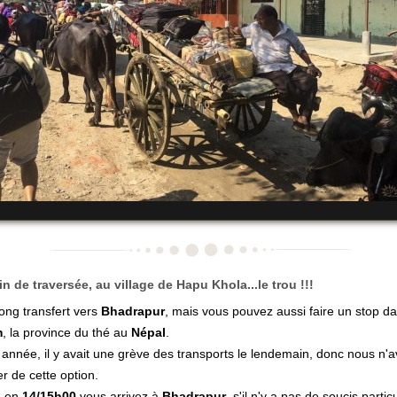
in de traversée, au village de Hapu Khola...le trou !!!
long transfert vers
Bhadrapur
, mais vous pouvez aussi faire un stop da
m
, la province du thé au
Népal
.
 année, il y avait une grève des transports le lendemain, donc nous n'
er de cette option.
, en
14/15h00
vous arrivez à
Bhadrapur
, s'il n'y a pas de soucis particu