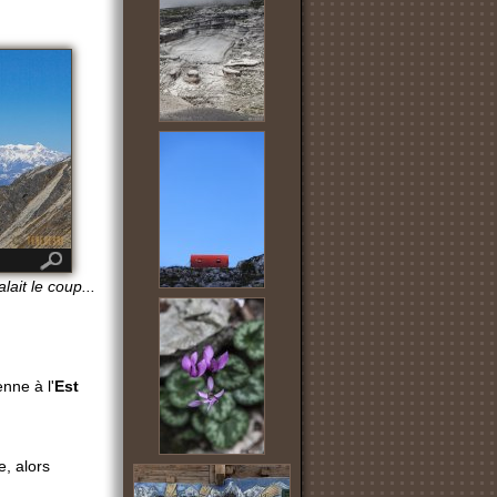
lait le coup...
enne à l'
Est
e, alors