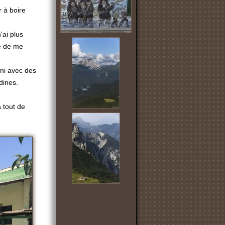
r à boire
'ai plus
re de me
ini avec des
dines.
 tout de