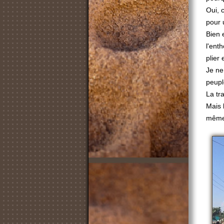
Oui, 
pour 
Bien 
l'ent
plier 
Je ne
peupl
La tra
Mais 
même