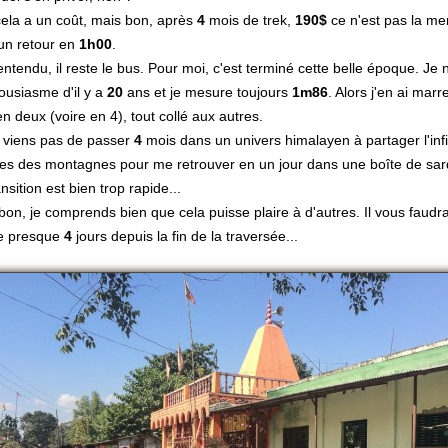
cela a un coût, mais bon, après
4
mois de trek,
190$
ce n'est pas la me
un retour en
1h00
.
entendu, il reste le bus. Pour moi, c'est terminé cette belle époque. Je n
housiasme d'il y a
20
ans et je mesure toujours
1m86
. Alors j'en ai mar
en deux (voire en 4), tout collé aux autres.
 viens pas de passer
4
mois dans un univers himalayen à partager l'inf
es des montagnes pour me retrouver en un jour dans une boîte de sar
nsition est bien trop rapide...
bon, je comprends bien que cela puisse plaire à d'autres. Il vous faudra
 presque
4
jours depuis la fin de la traversée...