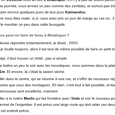
e journée, vous arrivez un peu comme des zombies, et surtout pas trè
faire encore quelques jours de bus pour
Katmandou
.
 vous êtes malin, si si, vous avez pris un jour de marge au cas où...i
ir le meubler un peu dans cette bourgade.
ue peut-on faire de beau à Bhadrapur ?
 devais répondre instantanément, je dirais :
RIEN
.
je fouille toujours, alors il est tout de même possible de faire un petit t
éjà, il faut trouver un hôtel...pas si simple
e battre un peu le soir avec les moustiques, nous sommes dans la plai
91m
. Et encore, là c'était la saison sèche.
ller dans le centre, qui se résume à une rue, et s'offrir de nouveaux re
utres que ceux des montagnes. Eh bien, c'est tout à fait possible, et le
amoussas sont excellents, vraiment.
ller à la rivière
Mechi
qui fait frontière avec l'
Inde
et voir le nouveau po
ermet de l'enjamber. Il est prévu une large route qui doit relier ces deu
 cet endroit précis.