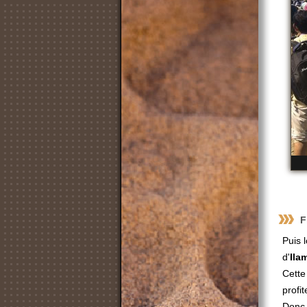
F
Puis 
d'
Ila
Cette
profit
Donc