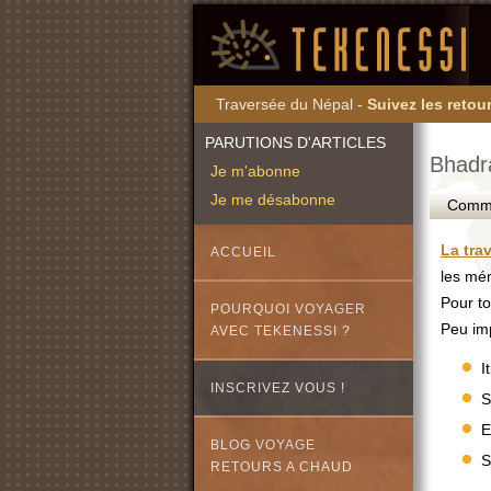
Traversée du Népal -
Suivez les retour
PARUTIONS D'ARTICLES
Bhadr
Je m'abonne
Je me désabonne
Commen
La tra
ACCUEIL
les mém
Pour to
POURQUOI VOYAGER
Peu imp
AVEC TEKENESSI ?
I
INSCRIVEZ VOUS !
S
E
BLOG VOYAGE
S
RETOURS A CHAUD