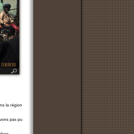
ns la région
avons pas pu
liers.