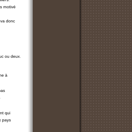
s motivé
l va donc
ruc ou deux.
ne à
pas
s
nt qui
x pays