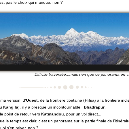
est pas le choix qui manque, non ?
Difficile traversée...mais rien que ce panorama en va
ma version, d'
Ouest
, de la frontière tibétaine (
Hilsa
) à la frontière indi
du
Kang la
), il y a presque un incontournable :
Bhadrapur
.
 le point de retour vers
Katmandou
, pour un vol direct...
e le temps est clair, c'est un panorama sur la partie finale de l'itinérair
uoi s'en priver, non ?