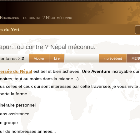
Bhadrapur...ou contre ? Népal méconnu.
s du Yéti...
apur...ou contre ? Népal méconnu.
taires >
2
Ajouter
Lire
«
précédent
MEN
versée du Népal
est bel et bien achevée. Une
Aventure
incroyable qui
oires, tout au moins dans la mienne ;-).
us celles et ceux qui sont intéressés par cette traversée, je vous invite à
orte la forme :
tinéraire personnel
ans assistance
n groupe
ur de nombreuses années...