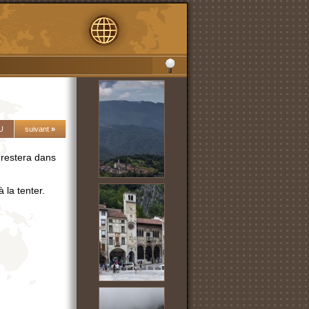
U
suivant
»
 restera dans
 la tenter.