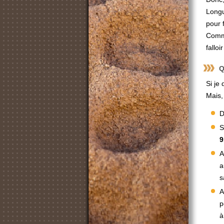
Longu
pour 
Comme
fallo
Q
Si je
Mais, 
D
S
A
a
s
A
p
à