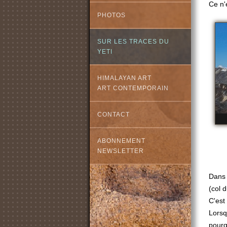
Ce n'
PHOTOS
SUR LES TRACES DU
YETI
HIMALAYAN ART
ART CONTEMPORAIN
CONTACT
ABONNEMENT
NEWSLETTER
Dans 
(col 
C'est
Lorsqu
pourq