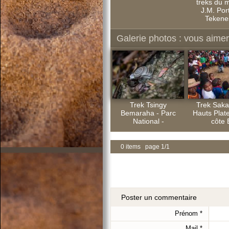
treks du 
J.M. Port
Tekenes
Galerie photos : vous aimere
Trek Tsingy
Trek Saka
Bemaraha - Parc
Hauts Plate
National -
côte 
0 items page 1/1
Poster un commentaire
Prénom
*
Mail
*