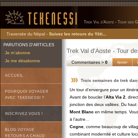
Trek Val d'Aoste - Tour des G
Traversée du Népal -
Suivez les retours du Yéti...
PARUTIONS D'ARTICLES
Trek Val d'Aoste - Tour d
Je m'abonne
Je me désabonne
Commentaires >
0
Ajouter
ACCUEIL
Trois semaines de trek dans
Un tour d’envergure pour un itinér
POURQUOI VOYAGER
Avant de boucler l’
Alta Via 2
, dire
AVEC TEKENESSI ?
jonction des deux vallées. Du haut d
Mont Blanc
en même temps. Vous d
INSCRIVEZ VOUS !
à l’autre…
Cogne
, comme beaucoup de villa
BLOG VOYAGE
combinant modernité et culture loca
RETOURS A CHAUD