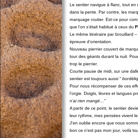
Le sentier navigue à flanc, tout en 
dans la pente. Par contre, les mar
marquage routier. Est-ce pour comp
que l’on s’était habitué à ceux du
P
Le même itinéraire par brouillard –
épreuve d’orientation.
Nouveau pierrier couvert de marque
tour des géants durant la nuit. Po
trop le pierrier.
Courte pause de midi, sur une dalle,
sentier est toujours aussi "
bordéli
Pour nous récompenser de ces effor
l’orgie. Doigts, lèvres et langues pr
n’ai rien mangé…
"
A partir de ce point, le sentier devi
leur rythme, mes pensées vivent leu
J’en oublie encore que nous som
bon ce n’est pas mon jour, voilà tou