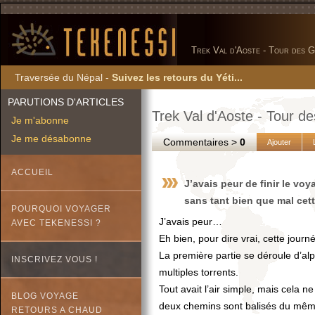
Trek Val d'Aoste - Tour des G
Traversée du Népal -
Suivez les retours du Yéti...
PARUTIONS D'ARTICLES
Trek Val d'Aoste - Tour d
Je m'abonne
Je me désabonne
Commentaires >
0
Ajouter
ACCUEIL
J’avais peur de finir le vo
sans tant bien que mal cet
POURQUOI VOYAGER
J’avais peur…
AVEC TEKENESSI ?
Eh bien, pour dire vrai, cette jour
La première partie se déroule d’al
INSCRIVEZ VOUS !
multiples torrents.
Tout avait l’air simple, mais cela
BLOG VOYAGE
deux chemins sont balisés du même
RETOURS A CHAUD