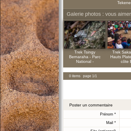
Tekenes
Galerie photos : vous aimere
Trek Tsingy
Trek Saka
Bemaraha - Parc
Hauts Plate
National -
côte 
0 items page 1/1
Poster un commentaire
Prénom
*
Mail
*