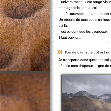
L'univers rocheux est rouge-violi
montagnes le sont aussi.
Le déplacement sur la roche est a
Un éboulis de tous petits cailloux
est là.
Il est évident que les troupeaux 
il faut oublier...
Pas de cairns, le col est nu.
Je transporte donc quelques caill
dépose mes drapeaux, signe de