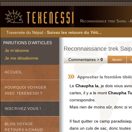
Reconnaissance trek Saipal - A
Traversée du Népal -
Suivez les retours du Yéti...
PARUTIONS D'ARTICLES
Reconnaissance trek Saipa
Je m'abonne
Je me désabonne
Commentaires >
0
Ajouter
ACCUEIL
Approcher la frontière tibét
Le
Chaupha la
, je dois vous avo
POURQUOI VOYAGER
cartes, il y a le mont
Chaupha T
AVEC TEKENESSI ?
correspondre.
Mais rien de moins sûr, donc si vo
INSCRIVEZ VOUS !
Il faut quitter ce camp paradisia
BLOG VOYAGE
dans un culs de sac, donc toutes 
RETOURS A CHAUD