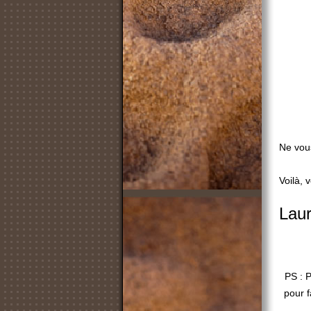
Ne vous
Voilà, 
Laur
PS : 
pour f