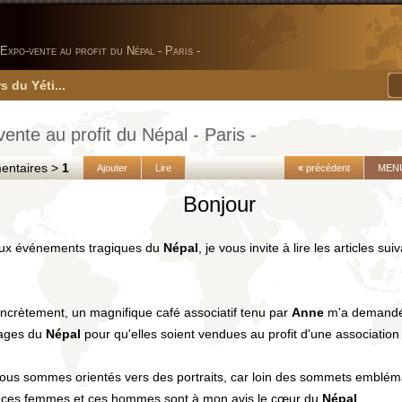
Expo-vente au profit du Népal - Paris -
s du Yéti...
ente au profit du Népal - Paris -
taires >
1
Ajouter
Lire
«
précédent
MEN
Bonjour
aux événements tragiques du
Népal
, je vous invite à lire les articles su
ncrètement, un magnifique café associatif tenu par
Anne
m'a demandé 
ages du
Népal
pour qu'elles soient vendues au profit d'une association
ous sommes orientés vers des portraits, car loin des sommets emblém
 ces femmes et ces hommes sont à mon avis le cœur du
Népal
.