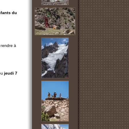
nfants du
s rendre à
ieu
jeudi 7