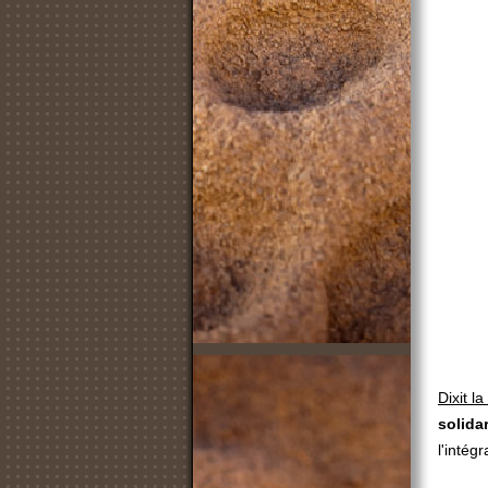
Dixit l
solida
l'intég