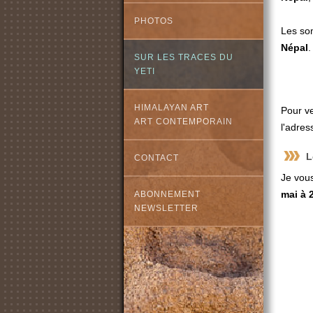
PHOTOS
Les som
Népal
.
SUR LES TRACES DU
YETI
HIMALAYAN ART
Pour ve
ART CONTEMPORAIN
l'adres
L
CONTACT
Je vous
mai à 
ABONNEMENT
NEWSLETTER