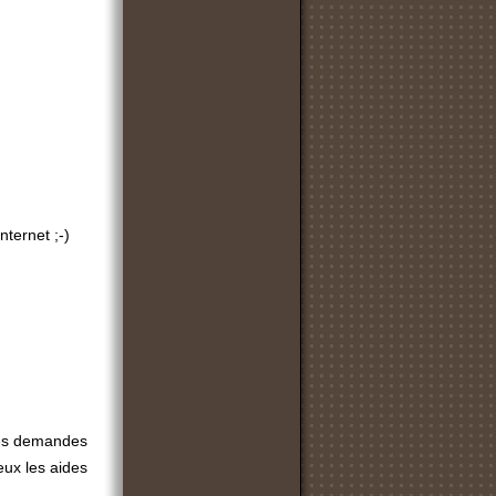
nternet ;-)
es demandes
eux les aides