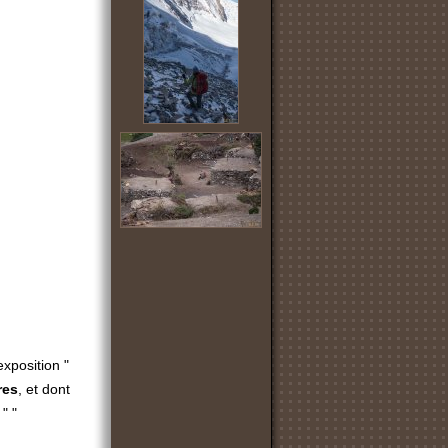
exposition "
res
, et dont
l " "