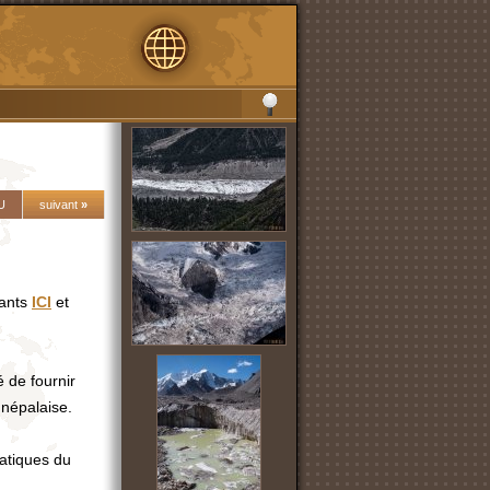
U
suivant
»
ivants
ICI
et
de fournir
 népalaise.
atiques du