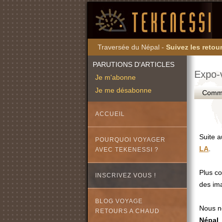
Traversée du Népal -
Suivez les retour
PARUTIONS D'ARTICLES
Expo-v
Je m'abonne
Je me désabonne
Commen
ACCUEIL
Suite 
POURQUOI VOYAGER
LA
.
AVEC TEKENESSI ?
Plus co
INSCRIVEZ VOUS !
des im
BLOG VOYAGE
Nous n
RETOURS A CHAUD
Népal
,