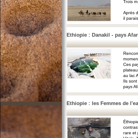
Trois m
Après d
il parai
Ethiopie : Danakil - pays Afa
Rencon
moment 
Ces pay
plateau
au lac 
Ils son
pays Af
Ethiopie : les Femmes de l'e
Éthiopi
contras
rare et 