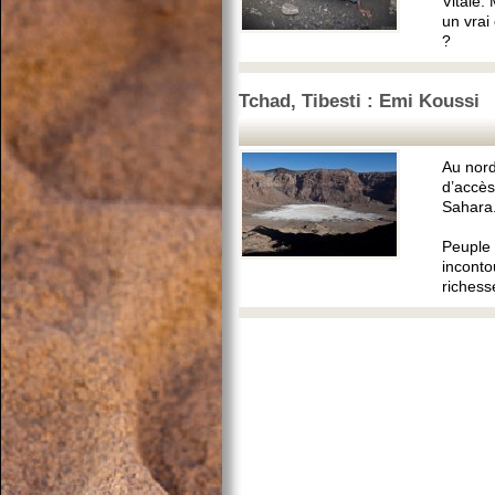
Vitale.
un vrai
?
Tchad, Tibesti : Emi Koussi
Au nord
d’accès
Sahara
Peuple 
inconto
richesse