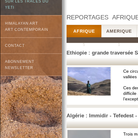
SUR LES TRACES DU
YETI
REPORTAGES AFRIQU
HIMALAYAN ART
ART CONTEMPORAIN
AFRIQUE
AMERIQUE
5
1
CONTACT
Ethiopie : grande traversée S
ABONNEMENT
NEWSLETTER
Ce circ
vallées 
Ces der
diffici
l’excep
Algérie : Immidir - Tefedest 
Trois m