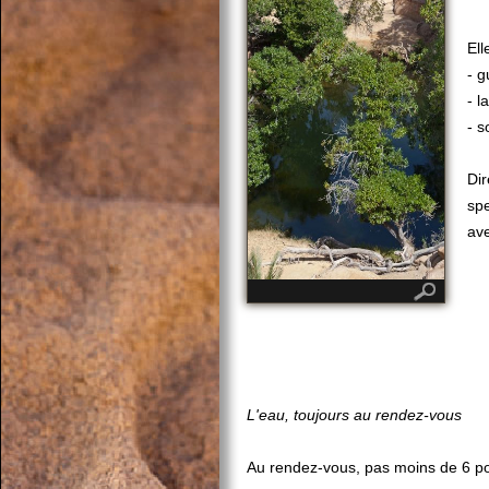
Ell
- 
- l
- s
Dir
spe
ave
L'eau, toujours au rendez-vous
Au rendez-vous, pas moins de 6 po