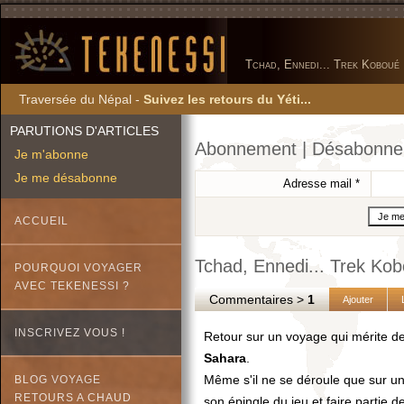
Tchad, Ennedi... Trek Koboué
Traversée du Népal -
Suivez les retours du Yéti...
PARUTIONS D'ARTICLES
Abonnement | Désabonn
Je m'abonne
Je me désabonne
Adresse mail
*
ACCUEIL
Tchad, Ennedi... Trek Ko
POURQUOI VOYAGER
AVEC TEKENESSI ?
Commentaires >
1
Ajouter
INSCRIVEZ VOUS !
Retour sur un voyage qui mérite de
Sahara
.
Même s'il ne se déroule que sur une
BLOG VOYAGE
RETOURS A CHAUD
son épingle du jeu et faire partie 