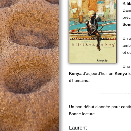
Kili
Dans
pré
Som
Un a
ambi
et d
Une 
Kenya
d’aujourd’hui, un
Kenya
l
d’humains...
Un bon début d'année pour conti
Bonne lecture.
Laurent