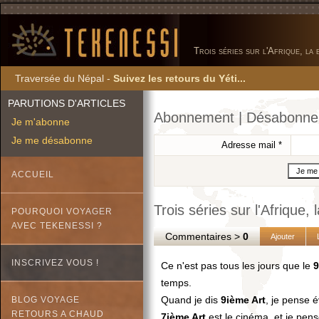
Trois séries sur l'Afrique, la
Traversée du Népal -
Suivez les retours du Yéti...
PARUTIONS D'ARTICLES
Abonnement | Désabonn
Je m'abonne
Je me désabonne
Adresse mail
*
ACCUEIL
Trois séries sur l'Afrique
POURQUOI VOYAGER
AVEC TEKENESSI ?
Commentaires >
0
Ajouter
INSCRIVEZ VOUS !
Ce n'est pas tous les jours que le
9
temps.
Quand je dis
9ième Art
, je pense 
BLOG VOYAGE
RETOURS A CHAUD
7ième Art
est le cinéma, et je pen