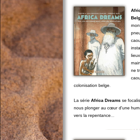
Afr
Bel
mont
pneu
cao
inst
lieu
main
ne t
caou
colonisation belge.
La série
Africa Dreams
se focali
nous plonger au cœur d'une hum
vers la repentance...