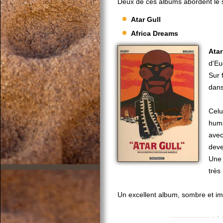
Deux de ces albums abordent le s
Atar Gull
Africa Dreams
Atar
d'E
Sur 
dans
Celu
huma
avec
deve
Une 
très
Un excellent album, sombre et im