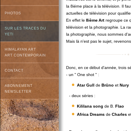
la 8iéme place à la télévision. Il f
actuelles de télévision pour qualifi
PHOTOS
En effet le
8ième Art
regroupe ce qu
télévision et la photographie. La r
SUR LES TRACES DU
la photographie, nous sommes d'acc
YETI
Mais là n'est pas le sujet, revenon
HIMALAYAN ART
ART CONTEMPORAIN
Donc, en ce début d'année, trois sé
CONTACT
- un " One shot " :
Atar Gull
de
Brüno
et
Nury
ABONNEMENT
NEWSLETTER
- deux séries :
Kililana song
de B.
Flao
Africa Dreams
de
Charles
e