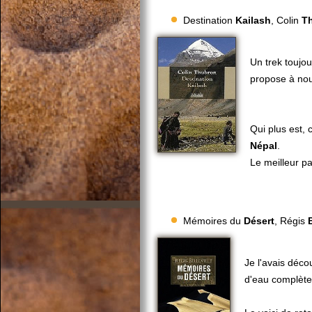
Destination
Kailash
, Colin
T
Un trek toujou
propose à nou
Qui plus est, c
Népal
.
Le meilleur pa
Mémoires du
Désert
, Régis
Je l'avais déco
d'eau complète,