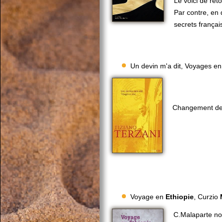
Le voici de ret
Par contre, en 
secrets françai
Un devin m'a dit, Voyages e
Changement de d
Voyage en
Ethiopie
, Curzio
C.Malaparte no