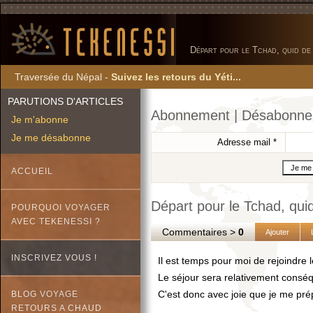
Départ pour le Tchad, quid de
Traversée du Népal -
Suivez les retours du Yéti...
PARUTIONS D'ARTICLES
Abonnement | Désabonn
Je m'abonne
Je me désabonne
Adresse mail
*
ACCUEIL
Départ pour le Tchad, quid
POURQUOI VOYAGER
AVEC TEKENESSI ?
Commentaires >
0
Ajouter
INSCRIVEZ VOUS !
Il est temps pour moi de rejoindre 
Le séjour sera relativement conséq
C'est donc avec joie que je me pré
BLOG VOYAGE
RETOURS A CHAUD