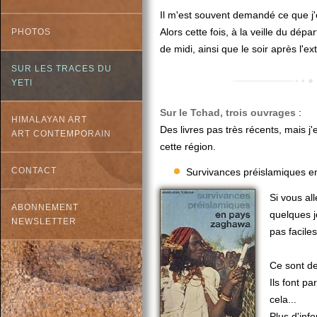
Il m'est souvent demandé ce que j
Alors cette fois, à la veille du dépa
PHOTOS
de midi, ainsi que le soir après l'ex
SUR LES TRACES DU
YETI
Sur le Tchad, trois ouvrages
:
HIMALAYAN ART
Des livres pas très récents, mais 
ART CONTEMPORAIN
cette région.
CONTACT
Survivances préislamiques 
Si vous al
ABONNEMENT
quelques 
NEWSLETTER
pas faciles
Ce sont d
Ils font pa
cela...
Plus d'inf