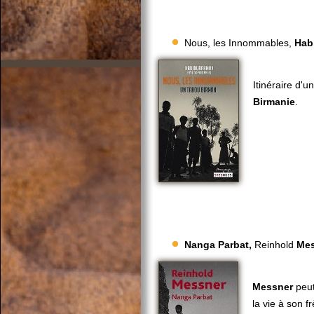
Nous, les Innommables,
Hab
Itinéraire d'u
Birmanie
.
Nanga Parbat,
Reinhold
Mes
Messner
peut
la vie à son f