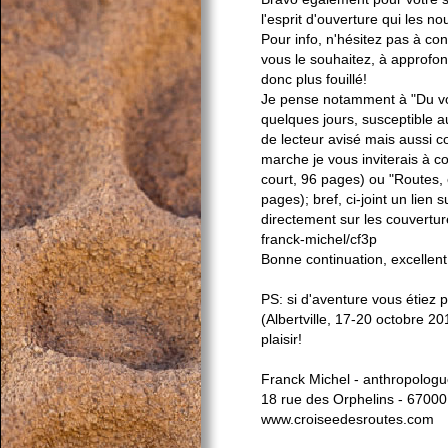
l'esprit d'ouverture qui les no
Pour info, n'hésitez pas à co
vous le souhaitez, à approfon
donc plus fouillé!
Je pense notamment à "Du voy
quelques jours, susceptible a
de lecteur avisé mais aussi c
marche je vous inviterais à 
court, 96 pages) ou "Routes, 
pages); bref, ci-joint un lien s
directement sur les couvertur
franck-michel/cf3p
Bonne continuation, excellent
PS: si d'aventure vous étiez 
(Albertville, 17-20 octobre 2
plaisir!
Franck Michel - anthropolog
18 rue des Orphelins - 67000
www.croiseedesroutes.com