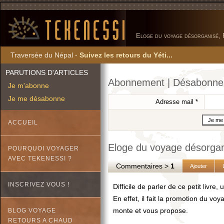
Eloge du voyage désorganisé,
Traversée du Népal -
Suivez les retours du Yéti...
PARUTIONS D'ARTICLES
Abonnement | Désabonn
Je m'abonne
Je me désabonne
Adresse mail
*
ACCUEIL
Eloge du voyage désorgan
POURQUOI VOYAGER
AVEC TEKENESSI ?
Commentaires >
1
Ajouter
INSCRIVEZ VOUS !
Difficile de parler de ce petit livre,
En effet, il fait la promotion du v
monte et vous propose.
BLOG VOYAGE
RETOURS A CHAUD