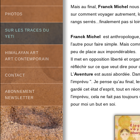
Mais au final,
Franck Michel
nous 
sur comment voyager autrement, lo
PHOTOS
rangs serrés...finalement pas si lo
SUR LES TRACES DU
Franck Michel
est anthropologue, 
YETI
l'autre pour faire simple. Mais com
peu de place aux impondérables.
HIMALAYAN ART
Il met en opposition liberté et orga
ART CONTEMPORAIN
réfléchir sur ce que veut dire pou
L'
Aventure
est aussi abordée. Dans
CONTACT
l'imprévu ". Je pense qu'au final, l
gardé cet état d'esprit, tout en r
ABONNEMENT
l'imprévu, cela ne fait pas toujour
NEWSLETTER
pour moi un but en soi.