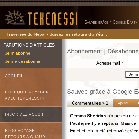
Sauvée grâce à Google Earth
Traversée du Népal -
Suivez les retours du Yéti...
PARUTIONS D'ARTICLES
Abonnement | Désabonn
Je m'abonne
Je me désabonne
Adresse mail
*
ACCUEIL
Sauvée grâce à Google E
POURQUOI VOYAGER
AVEC TEKENESSI ?
Commentaires >
1
Ajouter
INSCRIVEZ VOUS !
Gemma Sheridan
n’a pas eu de ch
Pacifique
il y a sept ans. Mais da
En effet, elle a été retrouvée grâc
BLOG VOYAGE
RETOURS A CHAUD