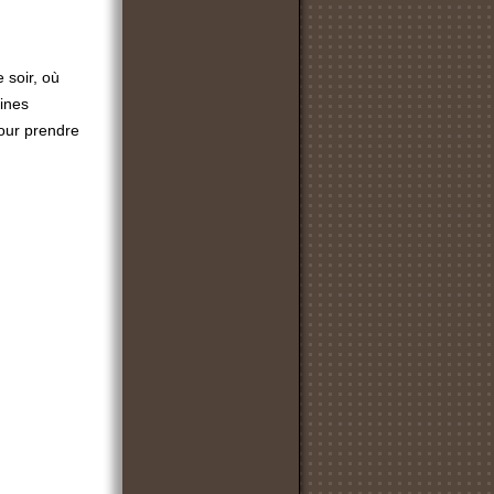
 soir, où
lines
pour prendre