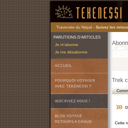
Traversée du Népal -
Suivez les retour
PARUTIONS D'ARTICLES
Abonn
Je m'abonne
Je me désabonne
ACCUEIL
Trek c
POURQUOI VOYAGER
AVEC TEKENESSI ?
Commen
INSCRIVEZ VOUS !
D
BLOG VOYAGE
RETOURS A CHAUD
Cette n