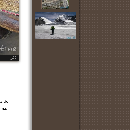
ts de
riz,