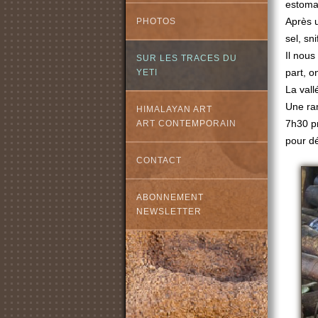
estomac
Après u
PHOTOS
sel, sn
Il nous
SUR LES TRACES DU
part, o
YETI
La vall
Une ra
HIMALAYAN ART
7h30 p
ART CONTEMPORAIN
pour dé
CONTACT
ABONNEMENT
NEWSLETTER