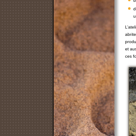
d
d
u
L’ate
abrit
produ
et aus
ces fo