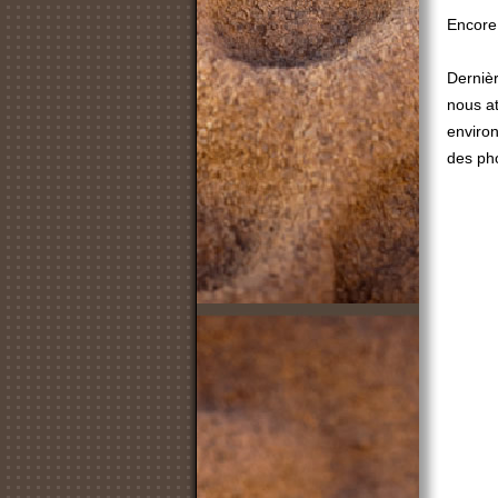
Encore
Dernièr
nous at
environ
des ph