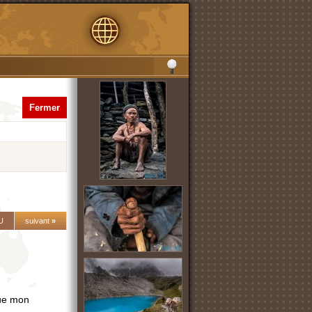
Fermer
U
suivant
»
que mon