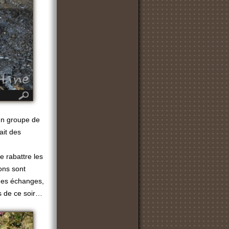
un groupe de
ait des
 rabattre les
sons sont
ques échanges,
as de ce soir…