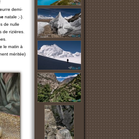
!
beurre demi-
ne
natale ;-).
s de nulle
 de rizières.
nes.
 le matin à
ment méritée)