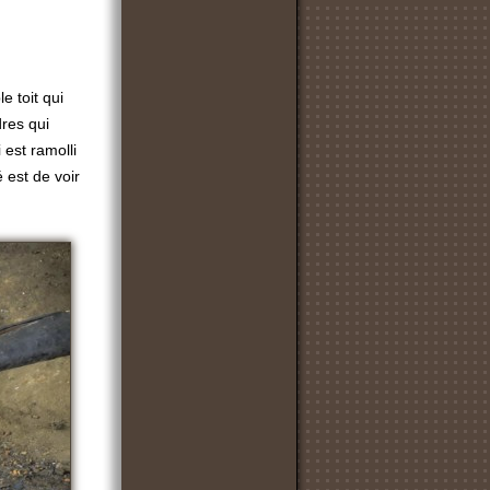
e toit qui
dres qui
 est ramolli
é est de voir