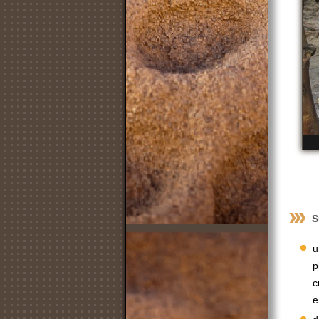
S
u
p
c
e