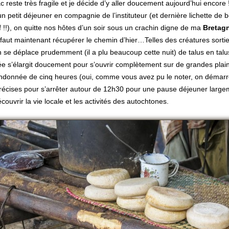
 reste très fragile et je décide d’y aller doucement aujourd’hui encore 
n petit déjeuner en compagnie de l’instituteur (et dernière lichette de 
if !!), on quitte nos hôtes d’un soir sous un crachin digne de ma
Bretag
 faut maintenant récupérer le chemin d’hier…Telles des créatures sortie
n se déplace prudemment (il a plu beaucoup cette nuit) de talus en talus
ée s’élargit doucement pour s’ouvrir complètement sur de grandes plai
ndonnée de cinq heures (oui, comme vous avez pu le noter, on démarre
récises pour s’arrêter autour de 12h30 pour une pause déjeuner large
couvrir la vie locale et les activités des autochtones.