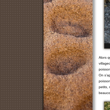
Alors 
village
poisson
On s’a
poisson
petits,
beaucou