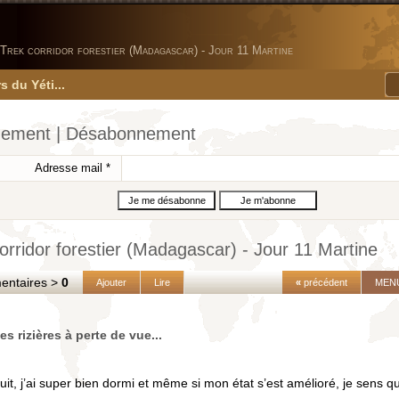
Trek corridor forestier (Madagascar) - Jour 11 Martine
s du Yéti...
ement | Désabonnement
Adresse mail
*
orridor forestier (Madagascar) - Jour 11 Martine
taires >
0
Ajouter
Lire
«
précédent
MEN
es rizières à perte de vue...
uit, j’ai super bien dormi et même si mon état s’est amélioré, je sens 