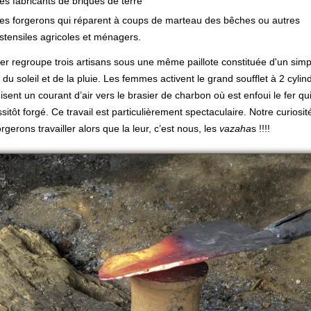
es fabricants de briques de terre
es forgerons qui réparent à coups de marteau des bêches ou autres
stensiles agricoles et ménagers.
lier regroupe trois artisans sous une même paillote constituée d'un simpl
e du soleil et de la pluie. Les femmes activent le grand soufflet à 2 cylin
isent un courant d’air vers le brasier de charbon où est enfoui le fer qui
sitôt forgé. Ce travail est particulièrement spectaculaire. Notre curiosit
rgerons travailler alors que la leur, c’est nous, les
vazaha
s !!!!