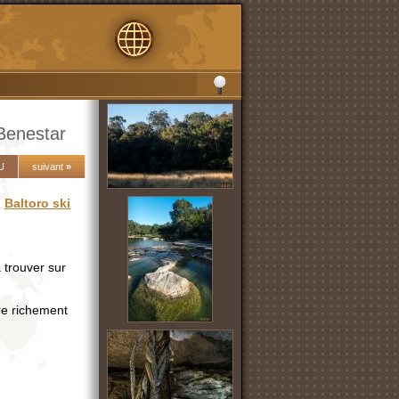
 Benestar
U
suivant
»
u
Baltoro ski
à trouver sur
re richement