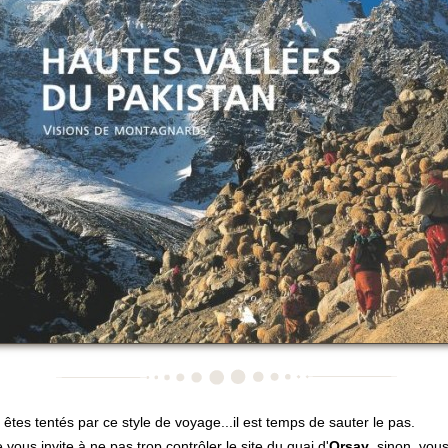
 êtes tentés par ce style de voyage...il est temps de sauter le pas.
e vous invite à ne pas trop contrôler le site du quai d'
Orsay
, sinon, vous