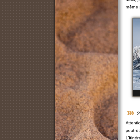
même pl
2
Attenti
peut-êt
L'itiné