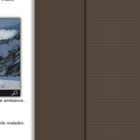
se ambiance...
e de
malades
,