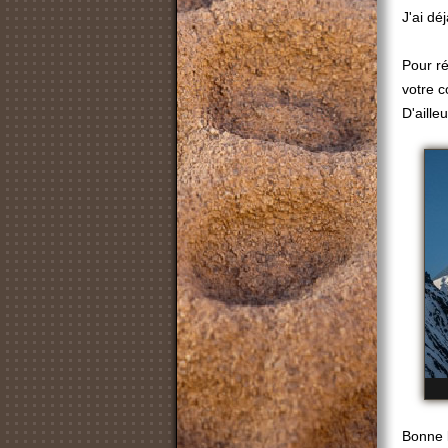
J'ai déj
Pour r
votre c
D'aille
Bonne 