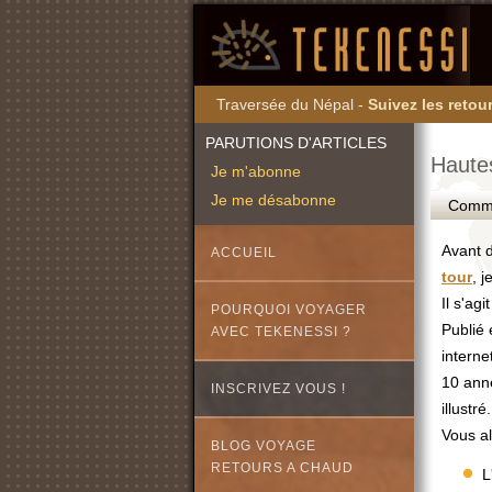
Traversée du Népal -
Suivez les retour
PARUTIONS D'ARTICLES
Hautes
Je m'abonne
Je me désabonne
Commen
Avant d
ACCUEIL
tour
, 
Il s'ag
POURQUOI VOYAGER
Publié
AVEC TEKENESSI ?
interne
10 anné
INSCRIVEZ VOUS !
illustré.
Vous al
BLOG VOYAGE
RETOURS A CHAUD
L