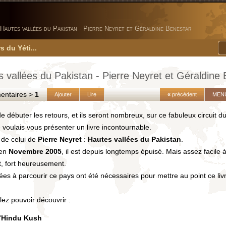
Hautes vallées du Pakistan - Pierre Neyret et Géraldine Benestar
s du Yéti...
 vallées du Pakistan - Pierre Neyret et Géraldine
taires >
1
Ajouter
Lire
«
précédent
MEN
e débuter les retours, et ils seront nombreux, sur ce fabuleux circuit d
je voulais vous présenter un livre incontournable.
it de celui de
Pierre Neyret
:
Hautes vallées du Pakistan
.
 en
Novembre 2005
, il est depuis longtemps épuisé. Mais assez facile 
t, fort heureusement.
es à parcourir ce pays ont été nécessaires pour mettre au point ce liv
lez pouvoir découvrir :
'
Hindu Kush