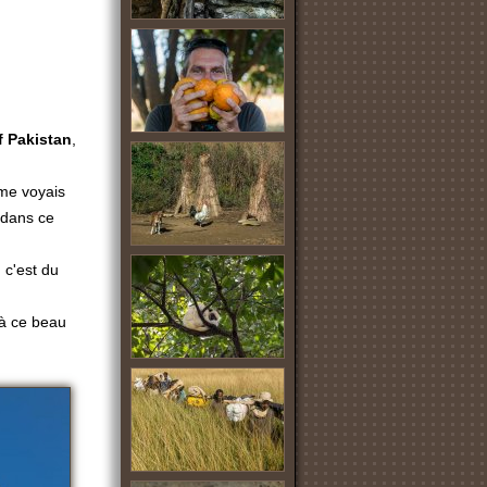
f Pakistan
,
 me voyais
 dans ce
 c'est du
s à ce beau