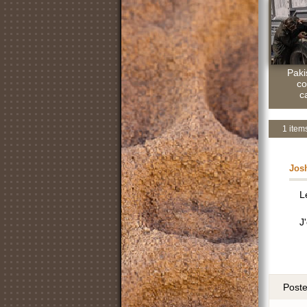
Paki
c
c
1 item
Jos
L
J
Post