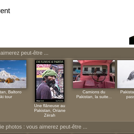
ent
aimerez peut-être ...
tan, Baltoro
Camions du
Pakist
ski tour
Pakistan, la suite...
pass
Une flâneuse au
Pakistan, Oriane
Zérah
ie photos : vous aimerez peut-être ...