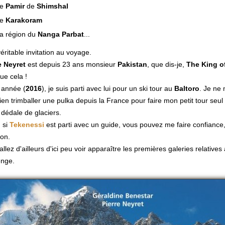
Le
Pamir
de
Shimshal
Le
Karakoram
a région du
Nanga Parbat
...
éritable invitation au voyage.
e Neyret
est depuis 23 ans monsieur
Pakistan
, que dis-je,
The King o
ue cela !
 année (
2016
), je suis parti avec lui pour un ski tour au
Baltoro
. Je ne
ien trimballer une pulka depuis la France pour faire mon petit tour seul
 dédale de glaciers.
 si
Tekenessi
est parti avec un guide, vous pouvez me faire confiance,
bon.
allez d'ailleurs d'ici peu voir apparaître les premières galeries relative
enge.