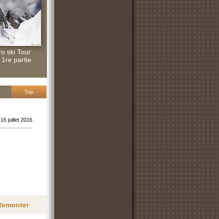
ro ski Tour
 1re partie
Top
16 juillet 2016
 Remonter