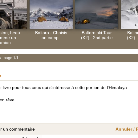
stan, beau
Baltoro - Choisis
Baltoro ski Tour
Balto
omme un
ton camp...
(K2) : 2nd partie
(K2) :
amion...
s page 1/1
h
e livre pour tous ceux qui s'intéresse à cette portion de l'Himalaya.
'en rêve...
er un commentaire
Annuler /