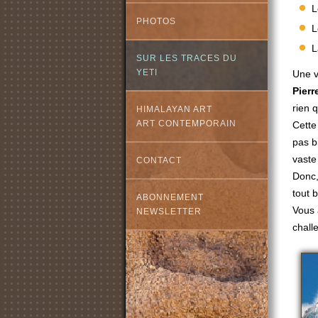
PHOTOS
L
SUR LES TRACES DU
YETI
Une v
Pierr
rien q
HIMALAYAN ART
ART CONTEMPORAIN
Cette
pas b
vaste
CONTACT
Donc,
tout 
ABONNEMENT
Vous 
NEWSLETTER
chall