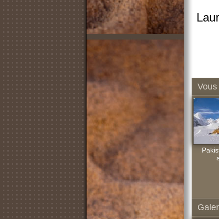
Laur
Vous 
Pakis
Galer