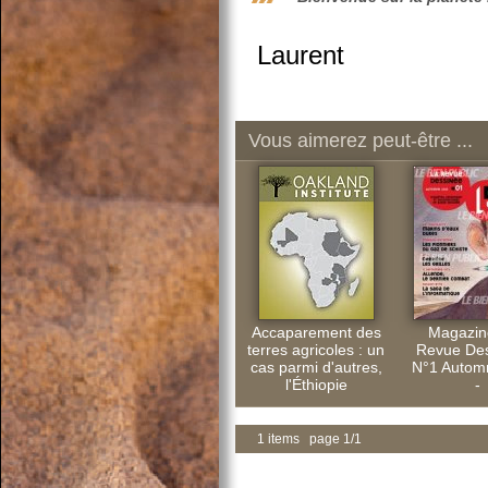
Laurent
Vous aimerez peut-être ...
Accaparement des
Magazin
terres agricoles : un
Revue Des
cas parmi d'autres,
N°1 Autom
l'Éthiopie
-
1 items page 1/1