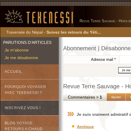
Revue Terre Sauvage - Hors-sé
Traversée du Népal -
Suivez les retours du Yéti...
PARUTIONS D'ARTICLES
Abonnement | Désabonn
Je m'abonne
Je me désabonne
Adresse mail
*
ACCUEIL
Revue Terre Sauvage - Ho
POURQUOI VOYAGER
AVEC TEKENESSI ?
Commentaires >
1
Ajouter
INSCRIVEZ VOUS !
Je suis vraiment admiratif 
BLOG VOYAGE
Arctique
RETOURS A CHAUD