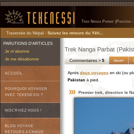
Trek Nanga Parbat (Pakistan -
Traversée du Népal -
Suivez les retours du Yéti...
PARUTIONS D'ARTICLES
Trek Nanga Parbat (Pakis
Je m'abonne
Je me désabonne
Commentaires >
5
Ajouter
Après
deux voyages
en ski (ou pl
ACCUEIL
Pakistan
à pied.
POURQUOI VOYAGER
Premier trek, direction le
Na
AVEC TEKENESSI ?
INSCRIVEZ VOUS !
BLOG VOYAGE
RETOURS A CHAUD