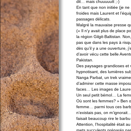
dit… mais chuuuuutt ;-)
En tant que non initiée (je ne
froides mais Laurent et l’équi
passages délicats.
Malgré la mauvaise presse qu
(« Il n’y avait plus de place p
la région Gilgit-Baltistan. No
pas que dans les pays à risqu
dès qu’il y a une ouverture, j’
d’avoir vécu cette belle Aventu
Pakistan.
Des paysages grandioses et v
hypnotisant, des lumières su
Nanga Parbat, un trek vraim
d’admirer cette masse imposa
faces… Les images de Lauren
Un seul petit bémol… La femm
Où sont les femmes? » Ben ou
femme… parmi tous ces barb
n’existais pas, on m’ignorait
faisait beaucoup rire le barbu 
Attention, l’hospitalité était
mets succulents préparés pa