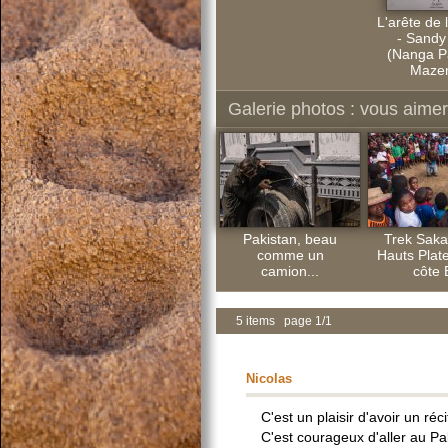
L'arête de l
- Sandy 
(Nanga P
Maze
Galerie photos : vous aimere
Pakistan, beau
Trek Saka
comme un
Hauts Plate
camion...
côte 
5 items page 1/1
Nicolas
C'est un plaisir d'avoir un r
C'est courageux d'aller au Pa