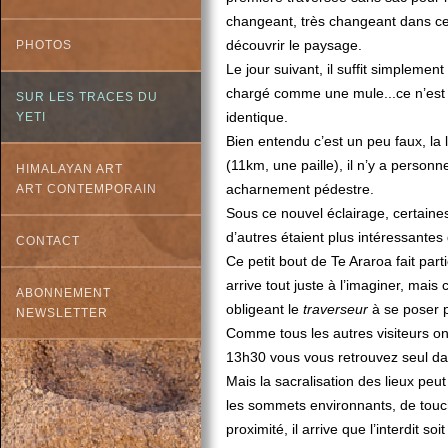
changeant, très changeant dans ce 
découvrir le paysage.
PHOTOS
Le jour suivant, il suffit simplemen
chargé comme une mule...ce n’est p
SUR LES TRACES DU
identique.
YETI
Bien entendu c’est un peu faux, la 
(11km, une paille), il n’y a person
HIMALAYAN ART
acharnement pédestre.
ART CONTEMPORAIN
Sous ce nouvel éclairage, certaines
d’autres étaient plus intéressante
CONTACT
Ce petit bout de Te Araroa fait pa
arrive tout juste à l’imaginer, mais
ABONNEMENT
obligeant le
traverseur
à se poser p
NEWSLETTER
Comme tous les autres visiteurs ont
13h30 vous vous retrouvez seul d
Mais la sacralisation des lieux peut 
les sommets environnants, de touch
proximité, il arrive que l’interdit soi