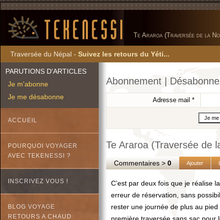
Te Araroa (Traversée de la No
Traversée du Népal -
Suivez les retours du Yéti...
PARUTIONS D'ARTICLES
Abonnement | Désabonn
Je m'abonne
Je me désabonne
Adresse mail
*
ACCUEIL
Te Araroa (Traversée de l
POURQUOI VOYAGER
AVEC TEKENESSI ?
Commentaires >
0
Ajouter
INSCRIVEZ VOUS !
C’est par deux fois que je réalise l
erreur de réservation, sans possib
rester une journée de plus au pied d
BLOG VOYAGE
RETOURS A CHAUD
première traversée sans sac pour le