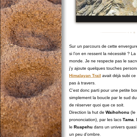
Sur un parcours de cette envergure
si l’on en ressent la nécessité ? L
monde. Je ne respecte pas le sacro-
j’y ajoute quelques touches personn
Himalayan
Trail
avait déjà subi ce
pas à travers.
C’est donc parti pour une petite bo
simplement la boucle par le sud d
de réserver quoi que ce soit.
Direction la hut de
Waihohonu
(le
prononciation), par les lacs
Tama
.
le
Ruapehu
dans un univers quasi 
un peu d’ombre.