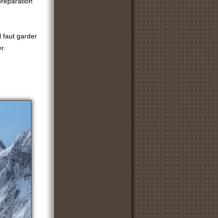
préparation
l faut garder
r.