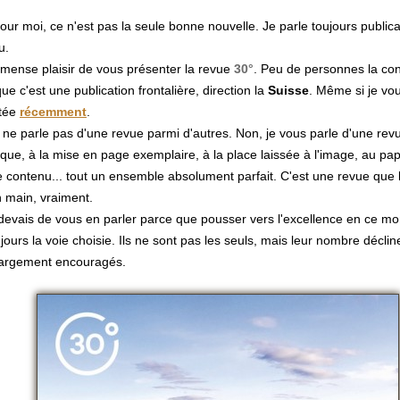
our moi, ce n'est pas la seule bonne nouvelle. Je parle toujours publica
u.
immense plaisir de vous présenter la revue
30°
. Peu de personnes la co
ue c'est une publication frontalière, direction la
Suisse
. Même si je vous
tée
récemment
.
 ne parle pas d'une revue parmi d'autres. Non, je vous parle d'une rev
que, à la mise en page exemplaire, à la place laissée à l'image, au pap
e contenu... tout un ensemble absolument parfait. C'est une revue que l'
n main, vraiment.
devais de vous en parler parce que pousser vers l'excellence en ce mo
jours la voie choisie. Ils ne sont pas les seuls, mais leur nombre décline
 largement encouragés.