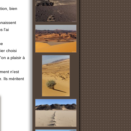
tion, bien
nnaissent
 l'ai
ue
ier choisi
on a plaisir à
ment n'est
. Ils méritent