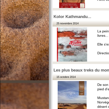
Kolor Kathmandu...
25 novembre 2014
La pein
livres...
Elle s'
Directi
Les plus beaux treks du mond
15 octobre 2014
De son 
pied d'
Mustang
Norvège
désert 