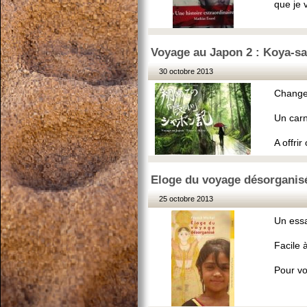
que je v
Voyage au Japon 2 : Koya-sa
30 octobre 2013
Changem
Un carn
A offrir
Eloge du voyage désorganisé
25 octobre 2013
Un essa
Facile 
Pour vo