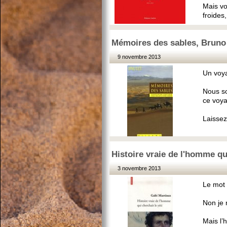
Mais vou
froides
Mémoires des sables, Bruno
9 novembre 2013
Un voya
Nous s
ce voya
Laissez
Histoire vraie de l'homme qu
3 novembre 2013
Le mot e
Non je 
Mais l’