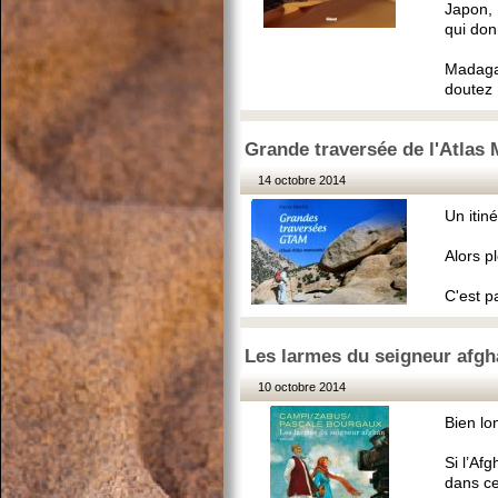
Japon, 
qui don
Madagas
doutez ;
Grande traversée de l'Atlas 
14 octobre 2014
Un itin
Alors p
C'est p
Les larmes du seigneur afgha
10 octobre 2014
Bien lo
Si l’Afg
dans ce 