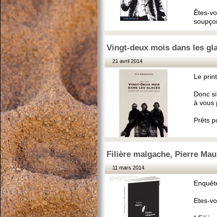
Êtes-vo
soupçon
Vingt-deux mois dans les gl
21 avril 2014
Le prin
Donc si
à vous 
Prêts p
Filière malgache, Pierre Mau
11 mars 2014
Enquêt
Etes-vo