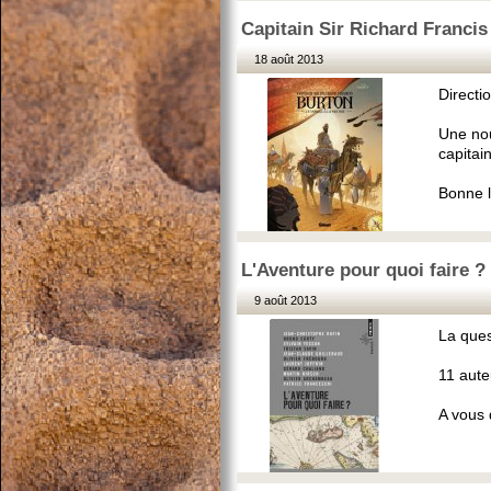
Capitain Sir Richard Francis
18 août 2013
Directi
Une nou
capitai
Bonne l
L'Aventure pour quoi faire ? 
9 août 2013
La ques
11 aute
A vous 