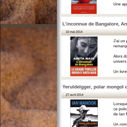
Une app
L'inconnue de Bangalore, An
10 mai 2014
J'ai un 
remarqu
Alors d
univers
Un livre
Yeruldelgger, polar mongol 
27 avril 2014
Lorsque
ce poli
de Ian 
Un roma