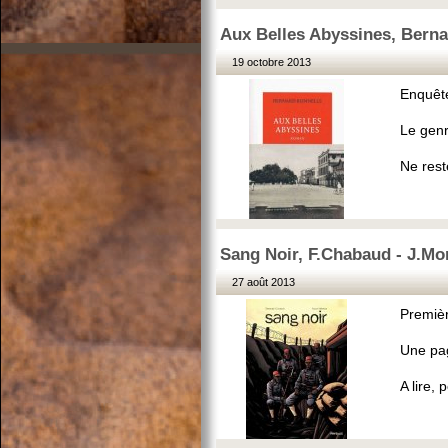
Aux Belles Abyssines, Berna
19 octobre 2013
Enquête
Le genr
Ne rest
Sang Noir, F.Chabaud - J.Mon
27 août 2013
Premièr
Une pag
A lire,