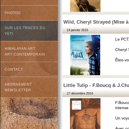
PHOTOS
Wild, Cheryl Strayed (Mise à j
SUR LES TRACES DU
14 janvier 2015
YETI
Le PCT,
HIMALAYAN ART
Cheryl 
ART CONTEMPORAIN
Êtes-vo
CONTACT
ABONNEMENT
Little Tulip - F.Boucq & J.Ch
NEWSLETTER
17 décembre 2014
F.Boucq
intense
Un voya
Avec co