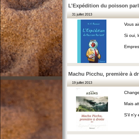
L’Expédition du poisson par
31 juillet 2013
Vous ai
Si oui,
Empress
Machu Picchu, première à d
19 juillet 2013
Changem
Mais at
S'il n'y