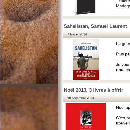
" Filiè
Madaga
Sahelistan, Samuel Laurent
7 février 2014
La guer
Plus pe
Je vous
(tout c
Noël 2013, 3 livres à offrir
30 novembre 2013
Noël ap
C'est p
trouve i