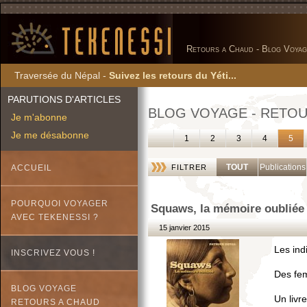
Retours a Chaud - Blog Voyag
Traversée du Népal -
Suivez les retours du Yéti...
PARUTIONS D'ARTICLES
BLOG VOYAGE - RETOU
Je m'abonne
Je me désabonne
1
2
3
4
5
TOUT
Publications
ACCUEIL
FILTRER
POURQUOI VOYAGER
Squaws, la mémoire oubliée 
AVEC TEKENESSI ?
15 janvier 2015
Les ind
INSCRIVEZ VOUS !
Des fe
BLOG VOYAGE
Un livre
RETOURS A CHAUD