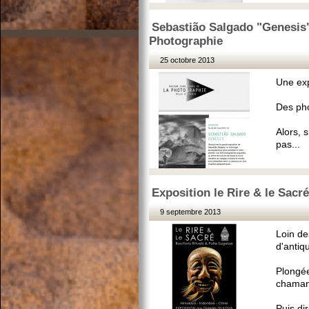
Sebastião Salgado "Genesis"
Photographie
25 octobre 2013
Une exp
Des pho
Alors, 
pas...
Exposition le Rire & le Sacré
9 septembre 2013
Loin de
d'antiqu
Plongée
chamani
Puis dir