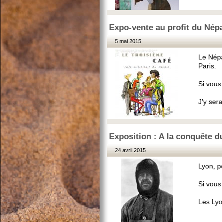
Expo-vente au profit du Népal
5 mai 2015
Le Népa
Paris.
Si vous
J'y ser
Exposition : A la conquête 
24 avril 2015
Lyon, p
Si vous
Les Lyo