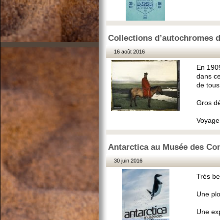
Collections d’autochromes d
16 août 2016
En 1909
dans ce
de tous
Gros dé
Voyage 
Antarctica au Musée des Con
30 juin 2016
Très be
Une plo
Une exp