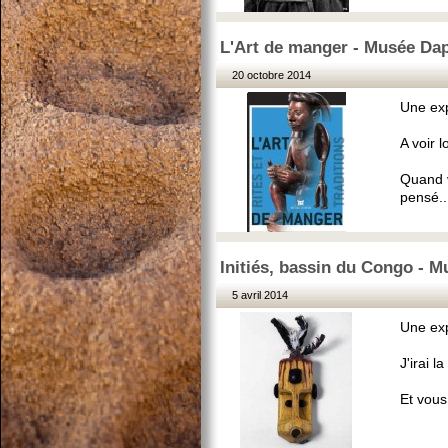
L'Art de manger - Musée Dap
20 octobre 2014
Une exp
A voir 
Quand v
pensé..
Initiés, bassin du Congo - M
5 avril 2014
Une exp
J'irai 
Et vous