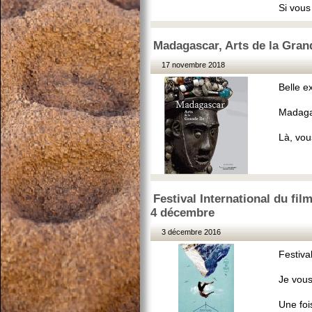
Si vous
Madagascar, Arts de la Gran
17 novembre 2018
Belle e
Madagas
Là, vou
Festival International du fi
4 décembre
3 décembre 2016
Festiva
Je vous
Une fois