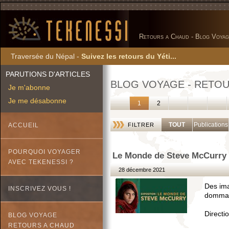
Retours a Chaud - Blog Voyag
Traversée du Népal -
Suivez les retours du Yéti...
PARUTIONS D'ARTICLES
BLOG VOYAGE - RETOU
Je m'abonne
Je me désabonne
1
2
TOUT
Publications
ACCUEIL
FILTRER
POURQUOI VOYAGER
Le Monde de Steve McCurry -
AVEC TEKENESSI ?
28 décembre 2021
Des ima
INSCRIVEZ VOUS !
dommage
Directi
BLOG VOYAGE
RETOURS A CHAUD