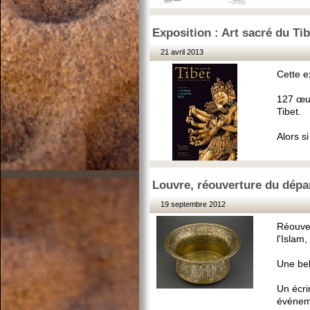
Exposition : Art sacré du Tibe
21 avril 2013
Cette ex
127 œuv
Tibet.
Alors s
Louvre, réouverture du dépa
19 septembre 2012
Réouver
l'Islam
Une bel
Un écri
événem