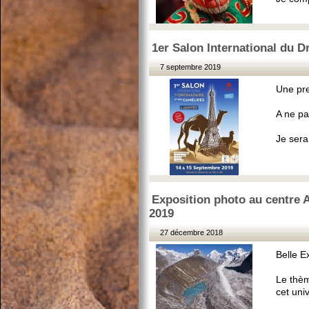
1er Salon International du 
7 septembre 2019
Une pre
A ne pa
Je sera
Exposition photo au centre A
2019
27 décembre 2018
Belle E
Le thèm
cet uni