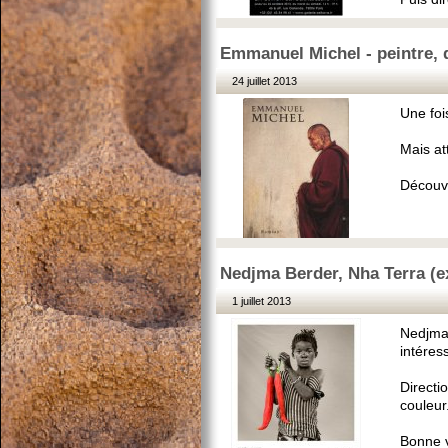
Emmanuel Michel - peintre, d
24 juillet 2013
Une foi
Mais at
Découve
Nedjma Berder, Nha Terra (e
1 juillet 2013
Nedjma 
intéres
Directi
couleur
Bonne v