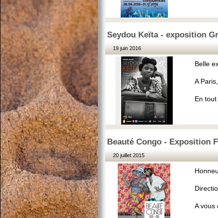
Seydou Keïta - exposition G
19 juin 2016
Belle e
A Paris,
En tout
Beauté Congo - Exposition F
20 juillet 2015
Honneur
Directi
A vous 