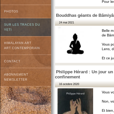
Pour les
PHOTOS
Bouddhas géants de Bâmiyân
24 mai 2021
SUR LES TRACES DU
YETI
Belle m
de Bâm
HIMALAYAN ART
Vous po
ART CONTEMPORAIN
Lens, d
Et ce ju
CONTACT
Philippe Hérard : Un jour un 
ABONNEMENT
confinement
NEWSLETTER
16 octobre 2020
Vous v
Non, vo
Et bien