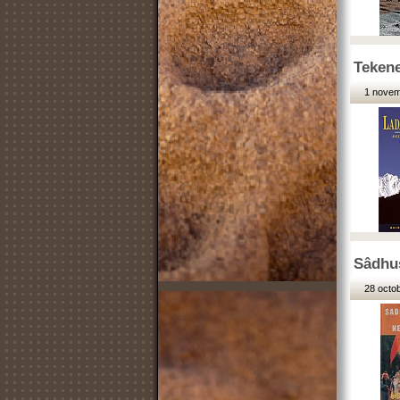
Tekene
1 novem
Sâdhus
28 octob