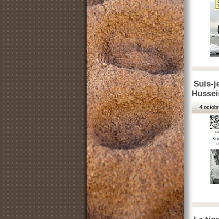
Suis-j
Hussei
4 octobr