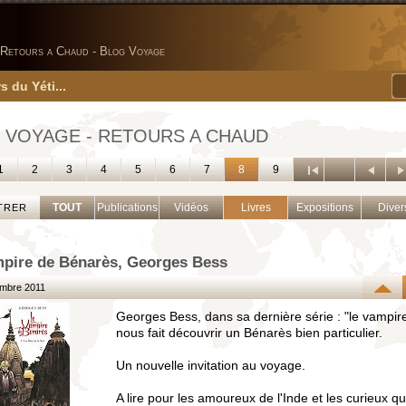
Retours a Chaud - Blog Voyage
s du Yéti...
 VOYAGE - RETOURS A CHAUD
1
2
3
4
5
6
7
8
9
TOUT
Publications
Vidéos
Livres
Expositions
Diver
TRER
pire de Bénarès, Georges Bess
mbre 2011
Georges Bess, dans sa dernière série : "le vampir
nous fait découvrir un Bénarès bien particulier.
Un nouvelle invitation au voyage.
A lire pour les amoureux de l'Inde et les curieux qu