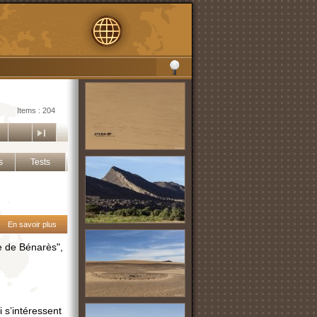
Items : 204
s
Tests
En savoir plus
e de Bénarès",
i s’intéressent