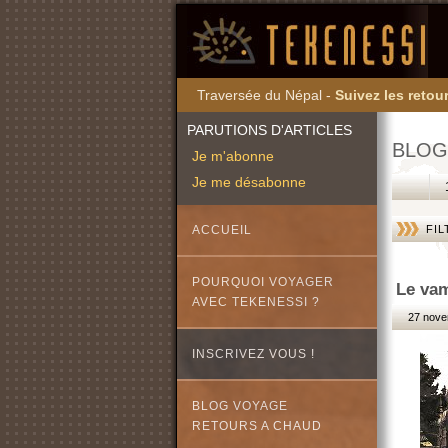
Traversée du Népal -
Suivez les retour
PARUTIONS D'ARTICLES
BLOG
Je m'abonne
Je me désabonne
ACCUEIL
FIL
POURQUOI VOYAGER
Le vam
AVEC TEKENESSI ?
27 nove
INSCRIVEZ VOUS !
BLOG VOYAGE
RETOURS A CHAUD