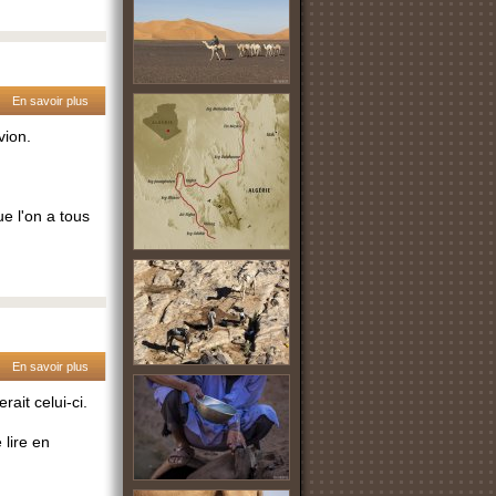
En savoir plus
vion.
ue l'on a tous
En savoir plus
rait celui-ci.
 lire en