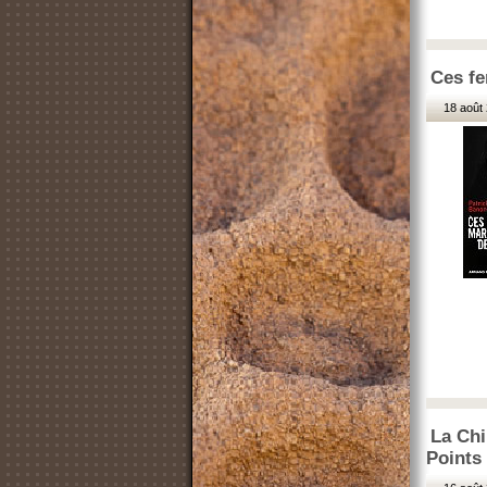
Ces fe
18 août 
La Chi
Points