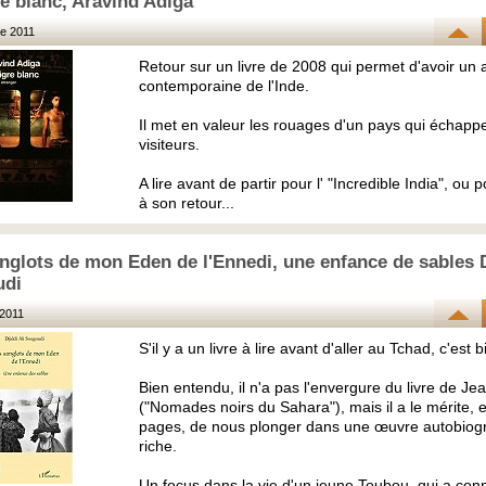
re blanc, Aravind Adiga
e 2011
Retour sur un livre de 2008 qui permet d'avoir un
contemporaine de l'Inde.
Il met en valeur les rouages d'un pays qui échapp
visiteurs.
A lire avant de partir pour l' "Incredible India", ou
à son retour...
nglots de mon Eden de l'Ennedi, une enfance de sables D
udi
2011
S'il y a un livre à lire avant d'aller au Tchad, c'est b
Bien entendu, il n'a pas l'envergure du livre de Je
("Nomades noirs du Sahara"), mais il a le mérite,
pages, de nous plonger dans une œuvre autobiogr
riche.
Un focus dans la vie d'un jeune Toubou, qui a co