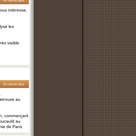
En savoir plus
 vous intéresse,
lyse les
ès visible
En savoir plus
.
retrouve au
on, commerçant
oucauld au
ie de Paris .