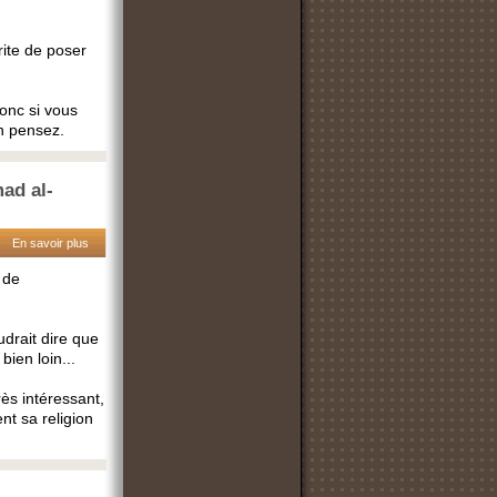
rite de poser
onc si vous
n pensez.
ad al-
En savoir plus
 de
udrait dire que
ien loin...
ès intéressant,
nt sa religion