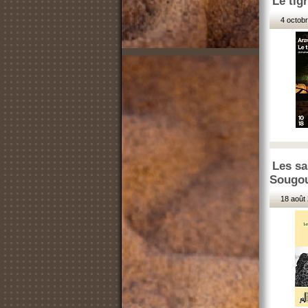
Le tig
4 octobr
Les sa
Sougo
18 août 