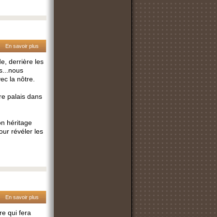
En savoir plus
e, derrière les
s...nous
vec la nôtre.
tre palais dans
on héritage
our révéler les
En savoir plus
re qui fera