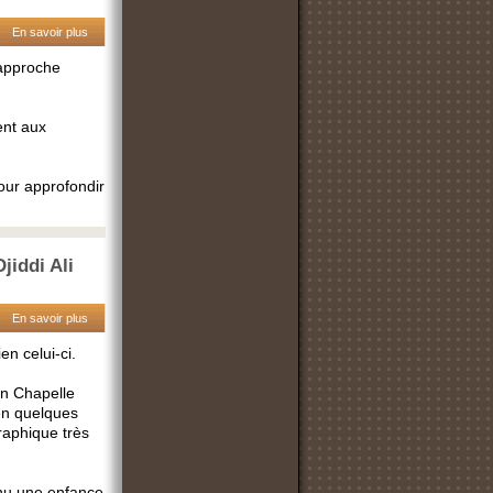
En savoir plus
 approche
ent aux
 pour approfondir
jiddi Ali
En savoir plus
ien celui-ci.
an Chapelle
 en quelques
aphique très
nnu une enfance