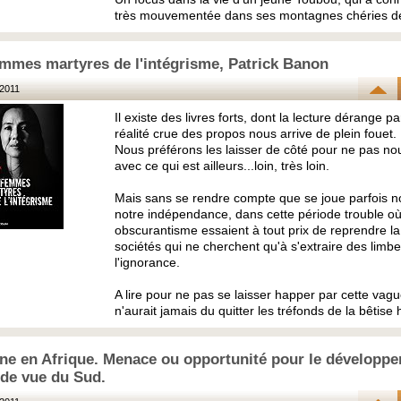
très mouvementée dans ses montagnes chéries de
mmes martyres de l'intégrisme, Patrick Banon
2011
Il existe des livres forts, dont la lecture dérange p
réalité crue des propos nous arrive de plein fouet.
Nous préférons les laisser de côté pour ne pas no
avec ce qui est ailleurs...loin, très loin.
Mais sans se rendre compte que se joue parfois no
notre indépendance, dans cette période trouble o
obscurantisme essaient à tout prix de reprendre l
sociétés qui ne cherchent qu'à s'extraire des limb
l'ignorance.
A lire pour ne pas se laisser happer par cette vag
n'aurait jamais du quitter les tréfonds de la bêtise
ne en Afrique. Menace ou opportunité pour le développ
 de vue du Sud.