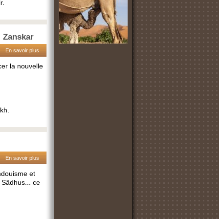
r.
- Zanskar
En savoir plus
er la nouvelle
kh.
En savoir plus
indouisme et
s Sâdhus... ce