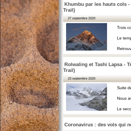
Khumbu par les hauts cols -
Trail)
27 septembre 2020
Trois c
Le temp
Retrouv
Rolwaling et Tashi Lapsa - 
Trail)
23 septembre 2020
Suite d
Nous av
Le seco
Coronavirus : des vols qui n