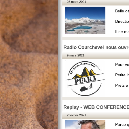
25 mars 2021
Belle d
Directi
Il ne m
Radio Courchevel nous ouvre
9 mars 2021
Pour vo
Petite 
Prêts à 
Replay - WEB CONFERENCE 
2 février 2021
Parce q