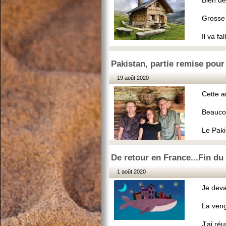
Bien de
Grosse 
Il va fa
Pakistan, partie remise pour 
19 août 2020
Cette a
Beaucou
Le Paki
De retour en France...Fin du
1 août 2020
Je deva
La veng
J'ai ré