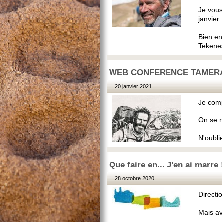
Je vous
janvier.
Bien en
Tekenes
WEB CONFERENCE TAMERA -
20 janvier 2021
Je comp
On se r
N'oubli
Que faire en... J'en ai marre 
28 octobre 2020
Directio
Mais ava