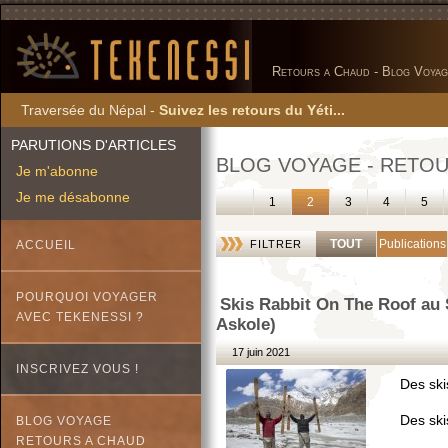
Retours a Chaud - Blog Voyag
Traversée du Népal -
Suivez les retours du Yéti...
PARUTIONS D'ARTICLES
BLOG VOYAGE - RETOU
Je m'abonne
Je me désabonne
1
2
3
4
5
TOUT
Publications
ACCUEIL
FILTRER
POURQUOI VOYAGER
Skis Rabbit On The Roof au 
AVEC TEKENESSI ?
Askole)
17 juin 2021
INSCRIVEZ VOUS !
Des ski
Des ski
BLOG VOYAGE
RETOURS A CHAUD