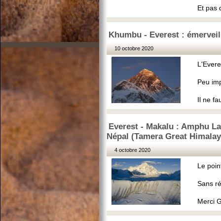
Et pas 
Khumbu - Everest : émerveil
10 octobre 2020
L'Evere
Peu im
Il ne f
Everest - Makalu : Amphu La
Népal (Tamera Great Himalaya
4 octobre 2020
Le point
Sans rée
Merci G