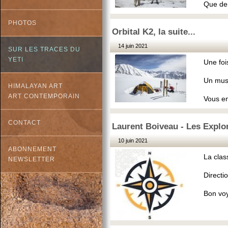
Que de
PHOTOS
Orbital K2, la suite...
14 juin 2021
SUR LES TRACES DU
YETI
Une foi
Un must
HIMALAYAN ART
ART CONTEMPORAIN
Vous en
CONTACT
Laurent Boiveau - Les Explo
10 juin 2021
ABONNEMENT
La class
NEWSLETTER
Directi
Bon vo