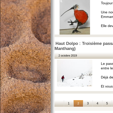
Toujour
Une nou
Emmanu
Elle de
Haut Dolpo : Troisième passa
Manthang)
2 octobre 2019
Le pass
entre l
Déjà de
Et vous
1
2
3
4
5