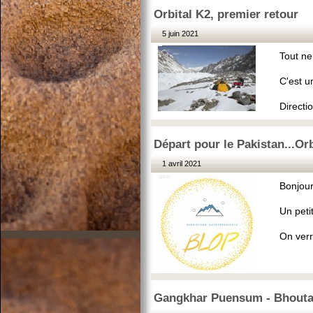
Orbital K2, premier retour
5 juin 2021
Tout ne
C'est u
Directi
Départ pour le Pakistan...Orb
1 avril 2021
Bonjour
Un peti
On verr
Gangkhar Puensum - Bhout