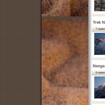
Trek N
7 septe
Nanga 
6 septe