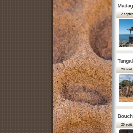
Madaga
2 septe
Tangal
29 août 
Bouche
25 août 