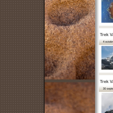
Trek V
4 octobr
Trek V
30 sept