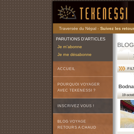
Traversée du Népal -
Suivez les retour
PARUTIONS D'ARTICLES
BLOG
Je m'abonne
Je me désabonne
ACCUEIL
FIL
POURQUOI VOYAGER
Bodnat
AVEC TEKENESSI ?
19 octob
INSCRIVEZ VOUS !
BLOG VOYAGE
RETOURS A CHAUD