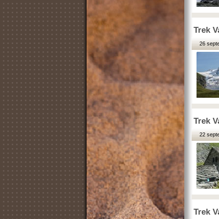
Trek V
26 sept
Trek V
22 sept
Trek V