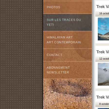
Trek V
PHOTOS
16 octob
SUR LES TRACES DU
YETI
HIMALAYAN ART
ART CONTEMPORAIN
Trek V
CONTACT
12 octob
ABONNEMENT
NEWSLETTER
Trek V
8 octobr