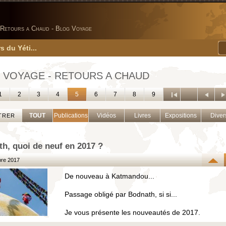
Retours a Chaud - Blog Voyage
s du Yéti...
 VOYAGE - RETOURS A CHAUD
1
2
3
4
5
6
7
8
9
TOUT
Publications
Vidéos
Livres
Expositions
Diver
TRER
h, quoi de neuf en 2017 ?
re 2017
De nouveau à Katmandou...
Passage obligé par Bodnath, si si...
Je vous présente les nouveautés de 2017.