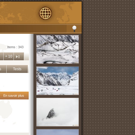
Items : 343
+ 10
s
Tests
En savoir plus