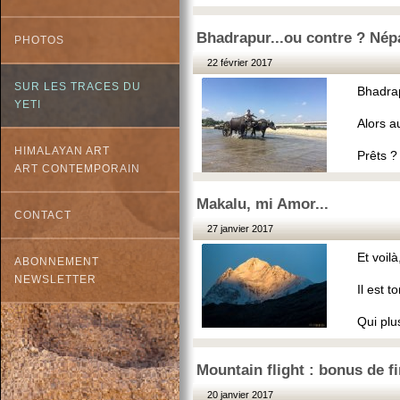
Bhadrapur...ou contre ? Né
PHOTOS
22 février 2017
SUR LES TRACES DU
Bhadrap
YETI
Alors a
HIMALAYAN ART
Prêts ?
ART CONTEMPORAIN
Makalu, mi Amor...
CONTACT
27 janvier 2017
Et voil
ABONNEMENT
NEWSLETTER
Il est 
Qui plu
Mountain flight : bonus de fi
20 janvier 2017