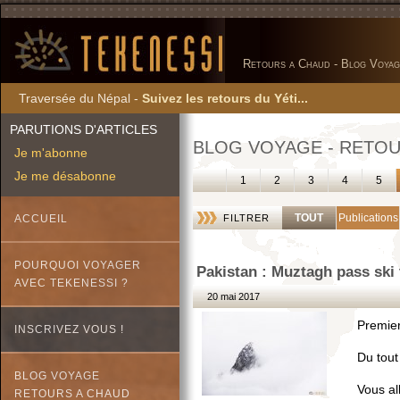
Retours a Chaud - Blog Voyag
Traversée du Népal -
Suivez les retours du Yéti...
PARUTIONS D'ARTICLES
BLOG VOYAGE - RETOU
Je m'abonne
Je me désabonne
1
2
3
4
5
TOUT
Publications
ACCUEIL
FILTRER
POURQUOI VOYAGER
Pakistan : Muztagh pass ski 
AVEC TEKENESSI ?
20 mai 2017
Premier
INSCRIVEZ VOUS !
Du tout
BLOG VOYAGE
Vous al
RETOURS A CHAUD