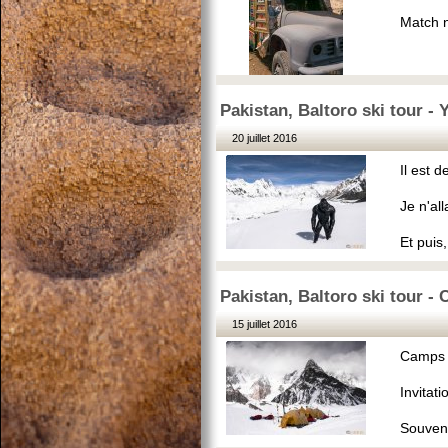
Match n
Pakistan, Baltoro ski tour - Y
20 juillet 2016
Il est d
Je n'al
Et puis,
Pakistan, Baltoro ski tour - 
15 juillet 2016
Camps 
Invitat
Souveni