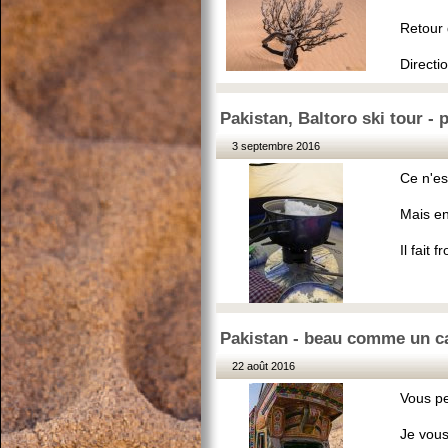
Retour 
Directio
Pakistan, Baltoro ski tour - 
3 septembre 2016
Ce n'es
Mais en
Il fait f
Pakistan - beau comme un c
22 août 2016
Vous pe
Je vous