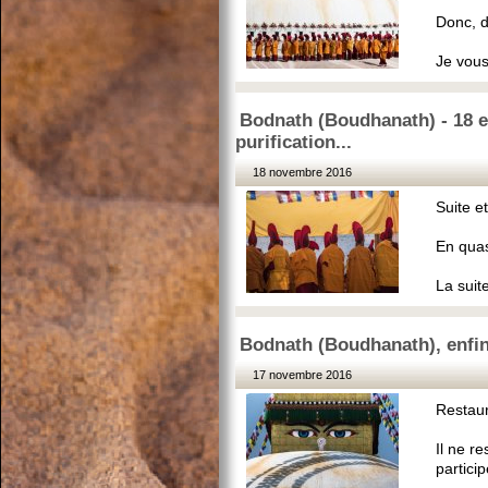
Donc, de
Je vous
Bodnath (Boudhanath) - 18 e
purification...
18 novembre 2016
Suite e
En quasi
La suite
Bodnath (Boudhanath), enfin
17 novembre 2016
Restaur
Il ne r
particip