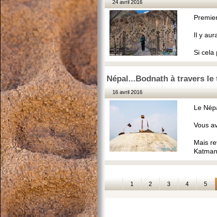
24 avril 2016
Premier
Il y au
Si cela 
Népal...Bodnath à travers le
16 avril 2016
Le Népa
Vous ave
Mais re
Katman
1
2
3
4
5