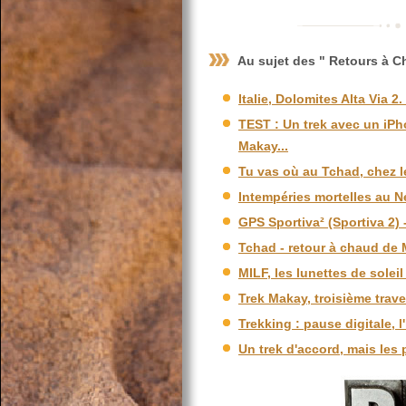
Au sujet des " Retours à C
Italie, Dolomites Alta Via 2
TEST : Un trek avec un iPho
Makay...
Tu vas où au Tchad, chez l
Intempéries mortelles au Né
GPS Sportiva² (Sportiva 2) 
Tchad - retour à chaud de 
MILF, les lunettes de solei
Trek Makay, troisième trave
Trekking : pause digitale, l
Un trek d'accord, mais les 