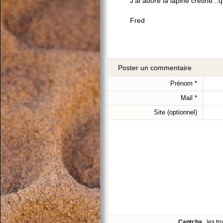
J'ai adoré la lapine crétine..
Fred
Poster un commentaire
Prénom
*
Mail
*
Site (optionnel)
Captcha
, les t