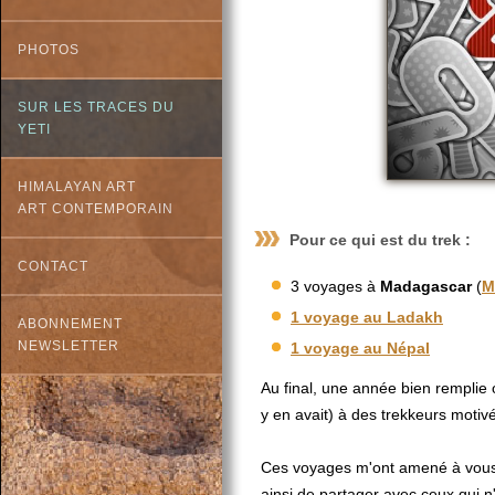
PHOTOS
SUR LES TRACES DU
YETI
HIMALAYAN ART
ART CONTEMPORAIN
Pour ce qui est du trek :
CONTACT
3 voyages à
Madagascar
(
M
1 voyage au
Ladakh
ABONNEMENT
NEWSLETTER
1 voyage au
Népal
Au final, une année bien remplie o
y en avait) à des trekkeurs motivés
Ces voyages m'ont amené à vous 
ainsi de partager avec ceux qui n