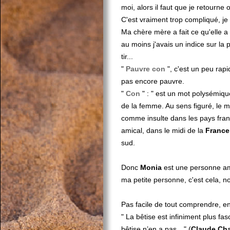
moi, alors il faut que je retourne
C'est vraiment trop compliqué, je 
Ma chère mère a fait ce qu'elle a
au moins j'avais un indice sur la pa
tir...
"
Pauvre con
", c'est un peu rap
pas encore pauvre.
"
Con
" : " est un mot polysémique 
de la femme. Au sens figuré, le 
comme insulte dans les pays fran
amical, dans le midi de la
France
sud.
Donc
Monia
est une personne am
ma petite personne, c'est cela, n
Pas facile de tout comprendre, en
" La bêtise est infiniment plus fasc
bêtise n’en a pas…" (
Claude Cha